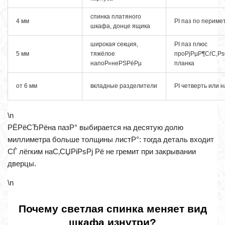
спинка платяного
4 мм
РІ паз по периме
шкафа, донце ящика
широкая секция,
РІ паз плюс
5 мм
тяжёлое
проРјРµР¶СѓС‚Р
напоР»неРЅРёРµ
планка
от 6 мм
вкладные разделители
РІ четверть или н
\n
РЁРёСЂРёна пазР° выбирается на десятую долю
миллиметра больше толщины листР°: тогда деталь входит
СЃ лёгким наС‚СЏРіРѕРј Рё не гремит при закрывании
дверцы.
\n
Почему светлая спинка меняет вид
шкафа изнутри?