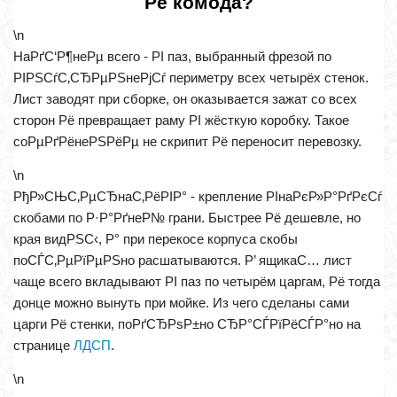
Рё комода?
\n
НаРґС‘Р¶неРµ всего - РІ паз, выбранный фрезой по
РІРЅСѓС‚СЂРµРЅнеРјСѓ периметру всех четырёх стенок.
Лист заводят при сборке, он оказывается зажат со всех
сторон Рё превращает раму РІ жёсткую коробку. Такое
соРµРґРёнеРЅРёРµ не скрипит Рё переносит перевозку.
\n
РђР»СЊС‚РµСЂнаС‚РёРІР° - крепление РІнаРєР»Р°РґРєСѓ
скобами по Р·Р°РґнеР№ грани. Быстрее Рё дешевле, но
края видРЅС‹, Р° при перекосе корпуса скобы
поСЃС‚РµРїРµРЅно расшатываются. Р’ ящикаС… лист
чаще всего вкладывают РІ паз по четырём царгам, Рё тогда
донце можно вынуть при мойке. Из чего сделаны сами
царги Рё стенки, поРґСЂРѕР±но СЂР°СЃРїРёСЃР°но на
странице
ЛДСП
.
\n