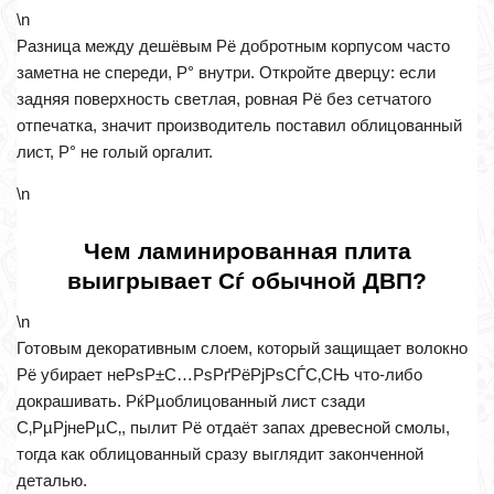
\n
Разница между дешёвым Рё добротным корпусом часто
заметна не спереди, Р° внутри. Откройте дверцу: если
задняя поверхность светлая, ровная Рё без сетчатого
отпечатка, значит производитель поставил облицованный
лист, Р° не голый оргалит.
\n
Чем ламинированная плита
выигрывает Сѓ обычной ДВП?
\n
Готовым декоративным слоем, который защищает волокно
Рё убирает неРѕР±С…РѕРґРёРјРѕСЃС‚СЊ что-либо
докрашивать. РќРµоблицованный лист сзади
С‚РµРјнеРµС‚, пылит Рё отдаёт запах древесной смолы,
тогда как облицованный сразу выглядит законченной
деталью.