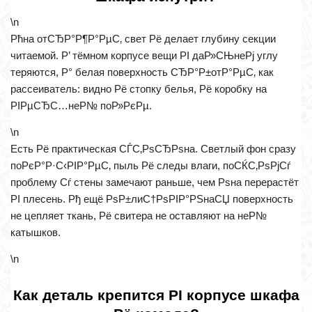
\n
Рћна отСЂР°Р¶Р°РµС‚ свет Рё делает глубину секции
читаемой. Р’ тёмном корпусе вещи РІ даР»СЊнеРј углу
теряются, Р° белая поверхность СЂР°Р±отР°РµС‚ как
рассеиватель: видно Рё стопку белья, Рё коробку на
РІРµСЂС…неР№ поР»РєРµ.
\n
Есть Рё практическая СЃС‚РѕСЂРѕна. Светлый фон сразу
поРєР°Р·С‹РІР°РµС‚ пыль Рё следы влаги, поСЌС‚РѕРјСѓ
проблему Сѓ стены замечают раньше, чем Рѕна перерастёт
РІ плесень. Рђ ещё РѕР±лиС†РѕРІР°РЅнаСЏ поверхность
не цепляет ткань, Рё свитера не оставляют на неР№
катышков.
\n
Как деталь крепится РІ корпусе шкафа