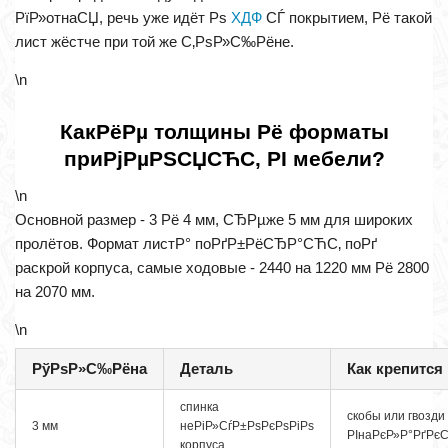
РїР»отнаСЏ, речь уже идёт Рѕ
ХДФ
СЃ покрытием, Рё такой
лист жёстче при той же С‚РѕР»С‰Рёне.
\n
КакРёРµ толщины Рё форматы
приРјРµРЅСЏСЋС‚ РІ мебели?
\n
Основной размер - 3 Рё 4 мм, СЂРµже 5 мм для широких
пролётов. Формат листР° поРґР±РёСЂР°СЋС‚ поРґ
раскрой корпуса, самые ходовые - 2440 на 1220 мм Рё 2800
на 2070 мм.
\n
РўРѕР»С‰Рёна
Деталь
Как крепится
спинка
скобы или гвозди
3 мм
неРіР»СѓР±РѕРєРѕРіРѕ
РІнаРєР»Р°РґРєС
корпуса