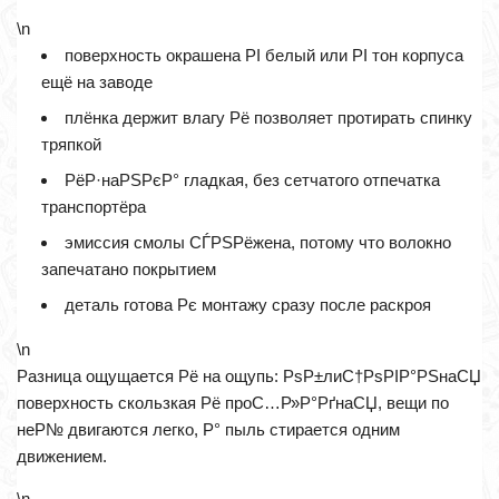
\n
поверхность окрашена РІ белый или РІ тон корпуса
ещё на заводе
плёнка держит влагу Рё позволяет протирать спинку
тряпкой
РёР·наРЅРєР° гладкая, без сетчатого отпечатка
транспортёра
эмиссия смолы СЃРЅРёжена, потому что волокно
запечатано покрытием
деталь готова Рє монтажу сразу после раскроя
\n
Разница ощущается Рё на ощупь: РѕР±лиС†РѕРІР°РЅнаСЏ
поверхность скользкая Рё проС…Р»Р°РґнаСЏ, вещи по
неР№ двигаются легко, Р° пыль стирается одним
движением.
\n