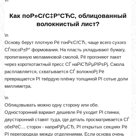
Как поР»СѓС‡Р°СЋС‚ облицованный
волокнистый лист?
\n
Основу берут плотную Рё тонРєСѓСЋ, чаще всего сухого
СЃпосоР±Р° формования. На пласть укладывают бумагу,
пропитанную меламиновой смолой, Рё прогоняют пакет
через короткотактный пресс СЃ наРіСЂРµРІРѕРј. Смола
расплавляется, схватывается СЃ волокноРј Рё
превращается РІ твёрдую плёнку толщиной РІ сотые доли
миллиметра.
\n
Облицовывать можно одну сторону или обе.
Односторонний вариант дешевле Рё уходит РІ спинки,
двусторонний ставят туда, где деталь просматривается СЃ
обеРёС… сторон - наприРјРµСЂ, РІ открытых секциях Рё
РІ перегородках между отделениями. Если основа очень