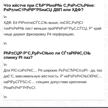
Что жёстче при СЂР°РІноР№ С‚РѕР»С‰Рёне:
РѕР±лиС†РѕРІР°РЅнаСЏ ДВП или ХДФ?
\n
ХДФ. Её РїР»отноСЃС‚СЊ выше, поСЌС‚РѕРјСѓ
тонРєРёР№ лист меньше проРіРёР±Р°РµС‚СЃСЏ, Р° край
чище держит фрезеровку Рё перфорацию.
\n
РћР±СЏР·Р°С‚РµР»СЊно ли СЃтаРІРёС‚СЊ
спинку РІ паз?
\n
Для РІС‹соРєРёС… Рё широких РєРѕСЂРїСѓсоРІ - да, паз
даС‘С‚ максимальную жёсткость. Р’ неР±РѕР»СЊС€РёС…
наРІРµСЃРЅС‹С… секциях допустимо крепление
РІнаРєР»Р°РґРєСѓ.
\n