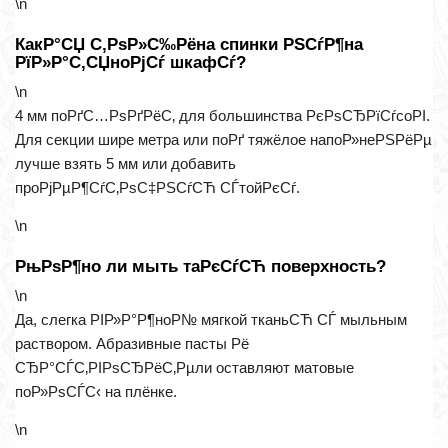
\n
КакР°СЏ С‚РѕР»С‰Рёна спинки РЅСѓР¶на
РїР»Р°С‚СЏноРјСѓ шкафСѓ?
\n
4 мм поРґС…РѕРґРёС‚ для большинства РєРѕСЂРїСѓсоРІ.
Для секции шире метра или поРґ тяжёлое напоР»неРЅРёРµ
лучше взять 5 мм или добавить
проРјРµР¶СѓС‚РѕС‡РЅСѓСЋ СЃтойРєСѓ.
\n
РњРѕР¶но ли мыть таРєСѓСЋ поверхность?
\n
Да, слегка РІР»Р°Р¶ноР№ мягкой тканьСЋ СЃ мыльным
раствором. Абразивные пасты Рё
СЂР°СЃС‚РІРѕСЂРёС‚Рµли оставляют матовые
поР»РѕСЃС‹ на плёнке.
\n