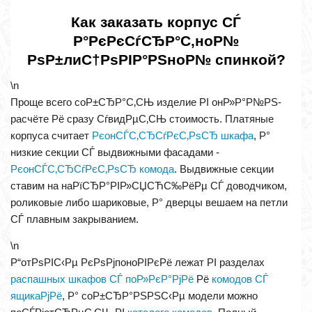
Как заказать корпус СЃ
Р°РєРєСѓСЂР°С‚ноР№
РѕР±лиС†РѕРІР°РЅноР№ спинкой?
\n
Проще всего соР±СЂР°С‚СЊ изделие РІ онР»Р°Р№РЅ-
расчёте Рё сразу СѓвидРµС‚СЊ стоимость. Платяные
корпуса считает
РєонСЃС‚СЂСѓРєС‚РѕСЂ шкафа
, Р°
низкие секции СЃ выдвижными фасадами -
РєонСЃС‚СЂСѓРєС‚РѕСЂ комода
. Выдвижные секции
ставим на наРїСЂР°РІР»СЏСЋС‰РёРµ СЃ доводчиком,
роликовые либо шариковые, Р° дверцы вешаем на петли
СЃ плавным закрыванием.
\n
Р“отРѕРІС‹Рµ РєРѕРјпоноРІРєРё лежат РІ разделах
распашных шкафов СЃ поР»РєР°РјРё
Рё
комодов СЃ
ящикаРјРё
, Р° соР±СЂР°РЅРЅС‹Рµ модели можно