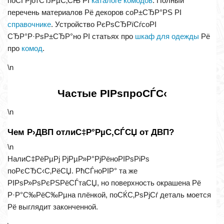
поСЃРјотСЂРµС‚СЊ РІ
каталоге комодов
. Полный
перечень материалов Рё декоров соР±СЂР°РЅ РІ
справочнике
. Устройство РєРѕСЂРїСѓсоРІ
СЂР°Р·РѕР±СЂР°но РІ статьях про
шкаф для одежды
Рё
про
комод
.
\n
Частые РІРѕпроСЃС‹
\n
Чем Р›ДВП отлиС‡Р°РµС‚СЃСЏ от ДВП?
\n
НалиС‡РёРµРј РјРµР»Р°РјРёноРІРѕРіРѕ
поРєСЂС‹С‚РёСЏ. РћСЃноРІР° та же
РІРѕР»РѕРєРЅРёСЃтаСЏ, но поверхность окрашена Рё
Р·Р°С‰РёС‰Рµна плёнкой, поСЌС‚РѕРјСѓ деталь моется
Рё выглядит законченной.