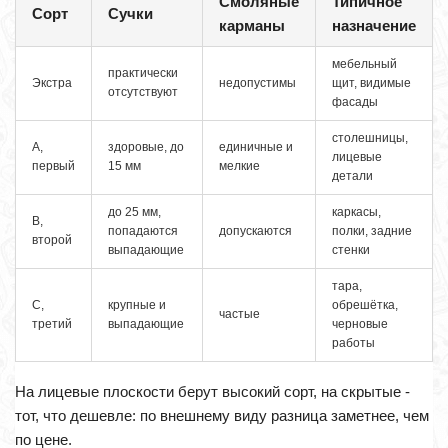
Смоляные
Типичное
Сорт
Сучки
карманы
назначение
мебельный
практически
Экстра
недопустимы
щит, видимые
отсутствуют
фасады
столешницы,
А,
здоровые, до
единичные и
лицевые
первый
15 мм
мелкие
детали
до 25 мм,
каркасы,
В,
попадаются
допускаются
полки, задние
второй
выпадающие
стенки
тара,
С,
крупные и
обрешётка,
частые
третий
выпадающие
черновые
работы
На лицевые плоскости берут высокий сорт, на скрытые -
тот, что дешевле: по внешнему виду разница заметнее, чем
по цене.