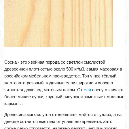
Сосна - это хвойная порода со светлой смолистой
древесиной плотностью около 500 кг/м3, самая массовая в
российском мебельном производстве. Тон у неё тёплый,
желтовато-розовый, годичные слои широкие и хорошо
читаются даже под матовым лаком. От
ели
сосну отличают
более мягкие сучки, крупный рисунок и заметные смоляные
карманы.
Древесина мягкая: угол столешницы мнётся от удара, а на
дверце остаётся вмятина от упавшего предмета. Зато
сосна легко строгается, надёжно держит шуруп и охотно