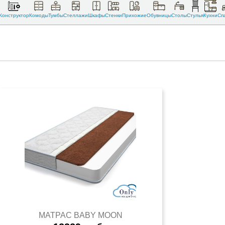
Конструктор
Комоды
Тумбы
Стеллажи
Шкафы
Стенки
Прихожие
Обувницы
Столы
Стулья
Кухни
Сп
МАТРАС BABY MOON