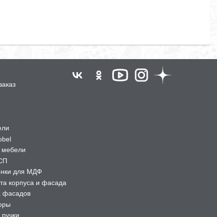
заказ
ели
obel
 мебели
СП
ёнки для МДФ
та корпуса и фасада
а фасадов
оры
 ручки