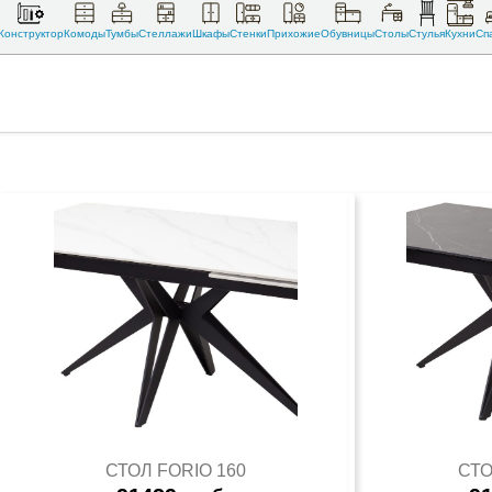
Конструктор
Комоды
Тумбы
Стеллажи
Шкафы
Стенки
Прихожие
Обувницы
Столы
Стулья
Кухни
Сп
СТОЛ FORIO 160
СТО