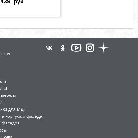
1439
руб
заказ
ели
obel
 мебели
СП
ёнки для МДФ
та корпуса и фасада
а фасадов
оры
 ручки