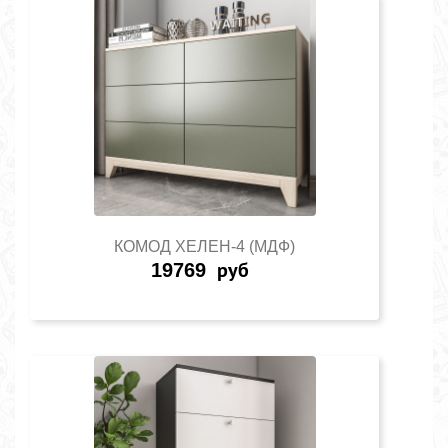
КОМОД ХЕЛЕН-4 (МДФ)
19769
руб