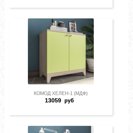
КОМОД ХЕЛЕН-1 (МДФ)
13059
руб