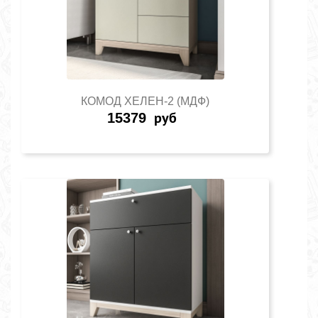
КОМОД ХЕЛЕН-2 (МДФ)
15379
руб