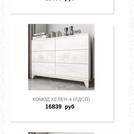
КОМОД ХЕЛЕН-4 (ЛДСП)
16839
руб