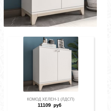
КОМОД ХЕЛЕН-1 (ЛДСП)
11109
руб