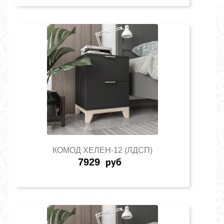
КОМОД ХЕЛЕН-12 (ЛДСП)
7929
руб