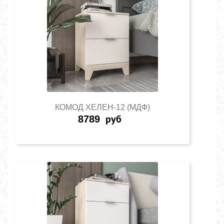
КОМОД ХЕЛЕН-12 (МДФ)
8789
руб