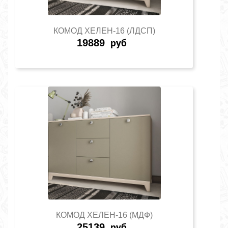
КОМОД ХЕЛЕН-16 (ЛДСП)
19889
руб
КОМОД ХЕЛЕН-16 (МДФ)
25139
руб