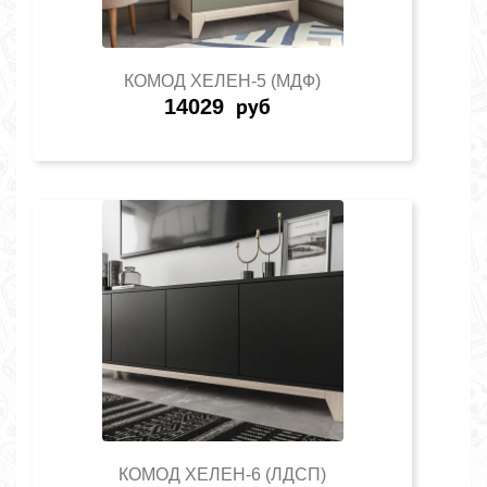
КОМОД ХЕЛЕН-5 (МДФ)
14029
руб
КОМОД ХЕЛЕН-6 (ЛДСП)