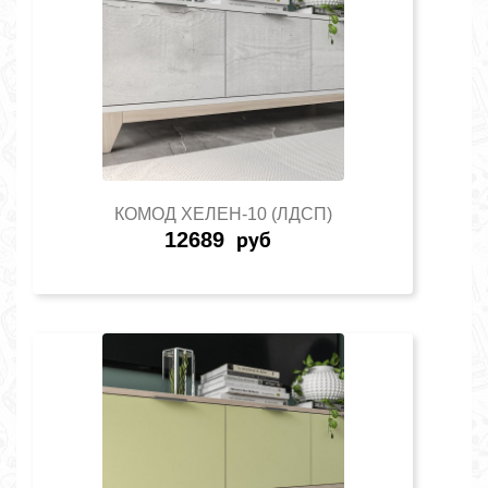
КОМОД ХЕЛЕН-10 (ЛДСП)
12689
руб