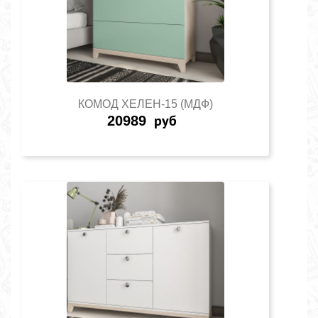
КОМОД ХЕЛЕН-15 (МДФ)
20989
руб