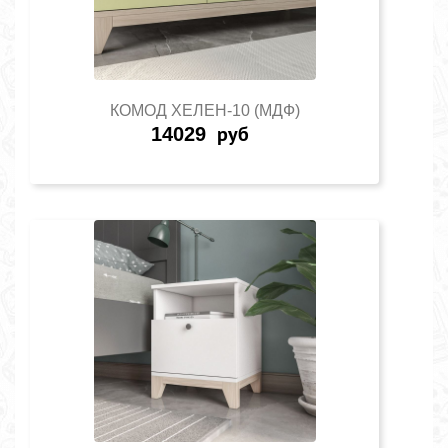
КОМОД ХЕЛЕН-10 (МДФ)
14029
руб