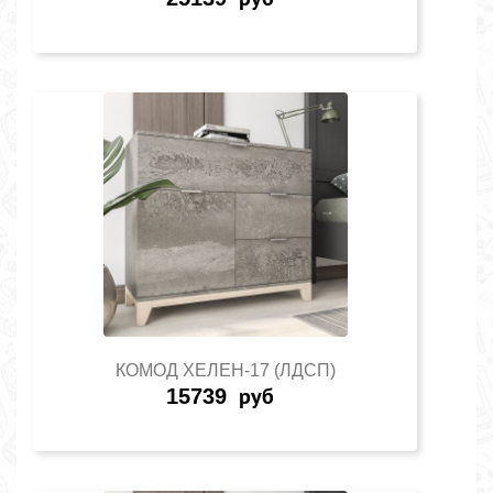
КОМОД ХЕЛЕН-17 (ЛДСП)
15739
руб