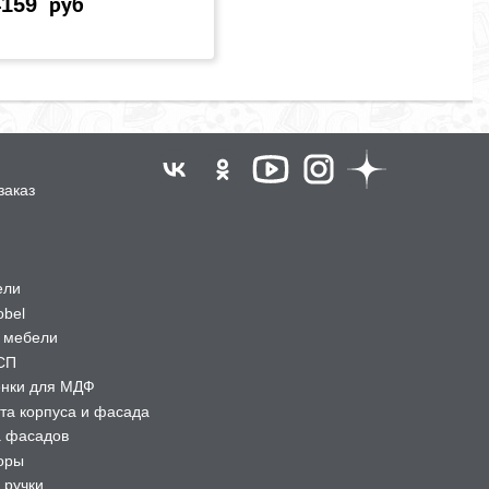
4159
руб
заказ
ели
obel
 мебели
СП
ёнки для МДФ
та корпуса и фасада
а фасадов
оры
 ручки