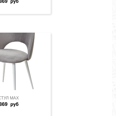
369
руб
СТУЛ MAX
369
руб