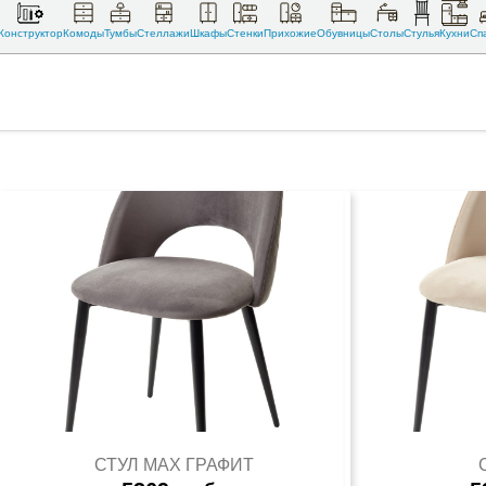
Конструктор
Комоды
Тумбы
Стеллажи
Шкафы
Стенки
Прихожие
Обувницы
Столы
Стулья
Кухни
Сп
СТУЛ MAX ГРАФИТ