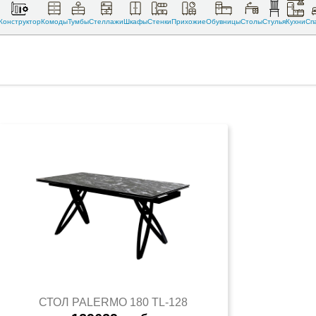
Конструктор
Комоды
Тумбы
Стеллажи
Шкафы
Стенки
Прихожие
Обувницы
Столы
Стулья
Кухни
Сп
СТОЛ PALERMO 180 TL-128