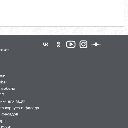
заказ
ели
obel
 мебели
СП
ёнки для МДФ
та корпуса и фасада
а фасадов
оры
 ручки