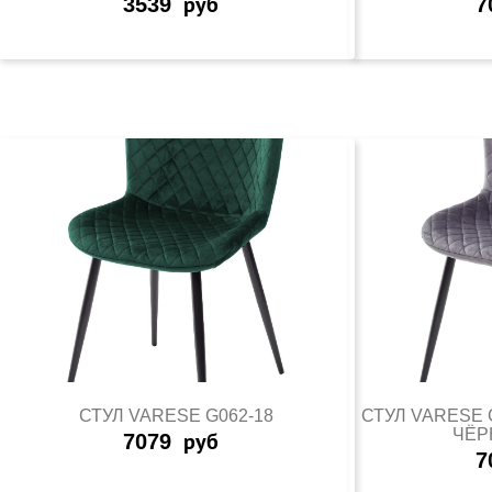
3539
руб
7
СТУЛ VARESE G062-18
СТУЛ VARESE 
ЧЁР
7079
руб
7