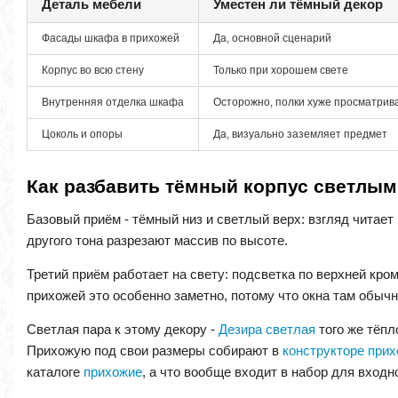
Деталь мебели
Уместен ли тёмный декор
Фасады шкафа в прихожей
Да, основной сценарий
Корпус во всю стену
Только при хорошем свете
Внутренняя отделка шкафа
Осторожно, полки хуже просматрив
Цоколь и опоры
Да, визуально заземляет предмет
Как разбавить тёмный корпус светлы
Базовый приём - тёмный низ и светлый верх: взгляд читает
другого тона разрезают массив по высоте.
Третий приём работает на свету: подсветка по верхней кр
прихожей это особенно заметно, потому что окна там обычно
Светлая пара к этому декору -
Дезира светлая
того же тёпл
Прихожую под свои размеры собирают в
конструкторе при
каталоге
прихожие
, а что вообще входит в набор для входн