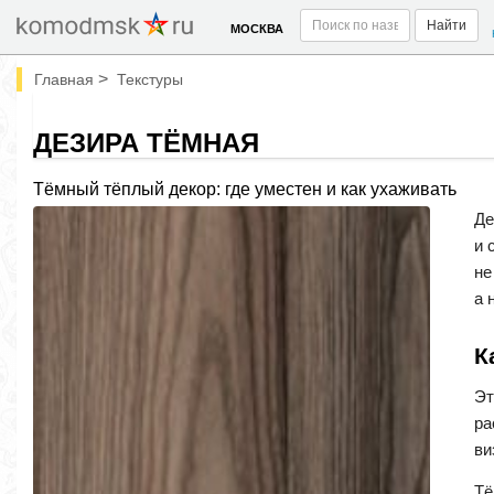
Найти
МОСКВА
>
Главная
Текстуры
ДЕЗИРА ТЁМНАЯ
Тёмный тёплый декор: где уместен и как ухаживать
Де
и 
не
а 
К
Эт
ра
ви
Тё