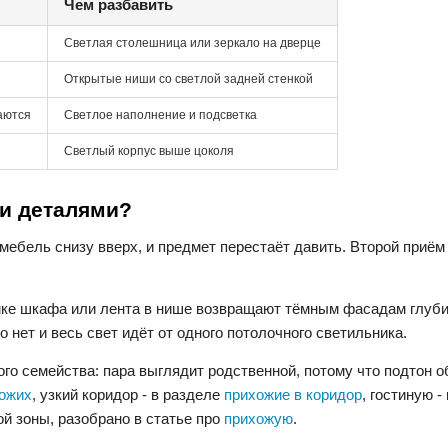
Чем разбавить
Светлая столешница или зеркало на дверце
Открытые ниши со светлой задней стенкой
аются
Светлое наполнение и подсветка
Светлый корпус выше цоколя
ми деталями?
 мебель снизу вверх, и предмет перестаёт давить. Второй приём
омке шкафа или лента в нише возвращают тёмным фасадам глуби
 нет и весь свет идёт от одного потолочного светильника.
ого семейства: пара выглядит родственной, потому что подтон 
хожих
, узкий коридор - в разделе
прихожие в коридор
, гостиную -
ой зоны, разобрано в статье про
прихожую
.