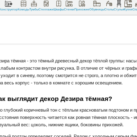
Конструктор
Комоды
Тумбы
Стеллажи
Шкафы
Стенки
Прихожие
Обувницы
Столы
Стулья
Кухни
Сп
зира тёмная - это тёмный древесный декор тёплой группы: нас
слабым контрастом внутри рисунка. В отличие от чёрных и граф
 уходит в синеву, поэтому смотрится не строго, а плотно и обжи
на весь корпус - только в комнате с хорошим освещением.
ак выглядит декор Дезира тёмная?
о глубокий коричневый тон с тёплым красноватым подтоном и п
сстояния поверхность читается как ровная тёмная плоскость - и
зуальный вес: цоколь, нижние ящики, боковины прихожей.
плый подтон определяет соседей. Рядом с холодным серым фа