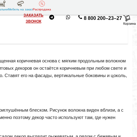
альни
Мебель на заказ
Распродажа
ЗАКАЗАТЬ
8 800 200–23–27
ЗВОНОК
Корзина
ыщенная коричневая основа с мягким продольным волокном
итовых декоров он остаётся коричневым при любом свете и
то. Ставят его на фасады, вертикальные боковины и цоколь,
риглушённым блеском. Рисунок волокна виден вблизи, а с
менно поэтому декор часто используют там, где нужен
садом декор выглядит рыжеватым, а рядом с бежевым и