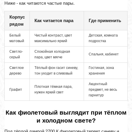
Ниже - как читаются частые пары.
Корпус
Как читается пара
Где применить
рядом
Белый
Чистый контраст, цвет
Детская, комната
матовый
максимально яркий
подростка
Светло-
Спокойная холодная
Спальня, кабинет
серый
пара, цвет мягче
Светлое
Тёплый фон гасит синеву,
Гостиная, зона
дерево
тон уходит в сливовый
хранения
Акцентный
Плотная тёмная пара,
Графит
предмет, не весь
нужен яркий свет
гарнитур
Как фиолетовый выглядит при тёплом
и холодном свете?
Под тёплой лампой 2700 К фиолетовый теряет синеву и