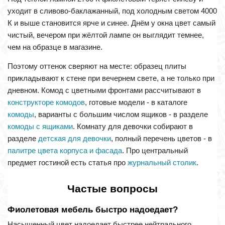
уходит в сливово-баклажанный, под холодным светом 4000
К и выше становится ярче и синее. Днём у окна цвет самый
чистый, вечером при жёлтой лампе он выглядит темнее,
чем на образце в магазине.
Поэтому оттенок сверяют на месте: образец плиты
прикладывают к стене при вечернем свете, а не только при
дневном. Комод с цветными фронтами рассчитывают в
конструкторе комодов
, готовые модели - в каталоге
комоды
, варианты с большим числом ящиков - в разделе
комоды с ящиками
. Комнату для девочки собирают в
разделе
детская для девочки
, полный перечень цветов - в
палитре цвета корпуса и фасада
. Про центральный
предмет гостиной есть статья про
журнальный столик
.
Частые вопросы
Фиолетовая мебель быстро надоедает?
Насыщенный цвет надоедает быстрее нейтрального,