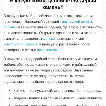
В какую комнату впишется Серый
камень?
В любую, где мебель обязана быть незаметной частью
планировки. Наглядный сценарий -
распашной шкаф с
полками
в кабинете или на лоджии, где важна вместимость,
а не декоративность. Открытое хранение в этом же тоне
смотрится в разделе
стеллажи
, размеры считает
конструктор шкафов
, а принципы расстановки полок
разобраны в статье
про стеллаж
.
В прихожей и гардеробной серая база тоже уместна: там
мебель обычно занимает стену целиком, и нейтральный
тон помогает ей не выглядеть громоздкой. Внутреннее
наполнение при этом чаще берут светлым, чтобы
содержимое полок было видно с одного взгляда.
кабинет - корпус серый, столешница тёплого дерева;
лоджия - полностью серый комплект, ничего лишнего;
гостиная - серые секции с одним цветным фасадом;