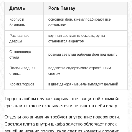
Деталь
Роль Танзау
Корпус и
основной фон, к нему подбирают всё
боковины
остальное
Распашные
крупная светлая плоскость, ручка
дверцы
становится акцентом
Столешница
ровный светлый рабочий фон под лампу
стола
Полки и задняя
подсветка содержимого отражённым
стенка
светом
Кромка торцов
в цвет декора - мебель выглядит цельной
Торцы в любом случае закрываются защитной кромкой:
срез плиты так не скалывается и не тянет в себя влагу.
Отдельного внимания требуют внутренние поверхности.
Светлая плита внутри шкафа заметно облегчает поиск
вещей на нижних полках, куда свет из комнаты доходит