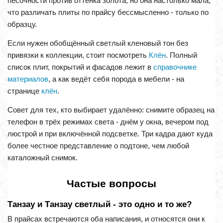
песочности против оттенка золота, но она настолько мала,
что различать плиты по прайсу бессмысленно - только по
образцу.
Если нужен обобщённый светлый кленовый тон без
привязки к коллекции, стоит посмотреть
Клён
. Полный
список плит, покрытий и фасадов лежит в
справочнике
материалов
, а как ведёт себя порода в мебели - на
странице
клён
.
Совет для тех, кто выбирает удалённо: снимите образец на
телефон в трёх режимах света - днём у окна, вечером под
люстрой и при включённой подсветке. Три кадра дают куда
более честное представление о подтоне, чем любой
каталожный снимок.
Частые вопросы
Танзау и Танзау светлый - это одно и то же?
В прайсах встречаются оба написания, и относятся они к