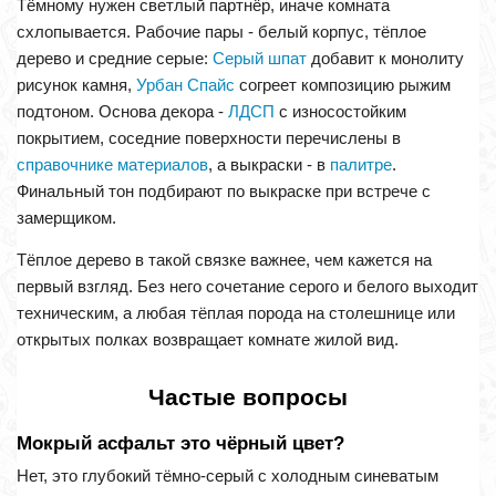
Тёмному нужен светлый партнёр, иначе комната
схлопывается. Рабочие пары - белый корпус, тёплое
дерево и средние серые:
Серый шпат
добавит к монолиту
рисунок камня,
Урбан Спайс
согреет композицию рыжим
подтоном. Основа декора -
ЛДСП
с износостойким
покрытием, соседние поверхности перечислены в
справочнике материалов
, а выкраски - в
палитре
.
Финальный тон подбирают по выкраске при встрече с
замерщиком.
Тёплое дерево в такой связке важнее, чем кажется на
первый взгляд. Без него сочетание серого и белого выходит
техническим, а любая тёплая порода на столешнице или
открытых полках возвращает комнате жилой вид.
Частые вопросы
Мокрый асфальт это чёрный цвет?
Нет, это глубокий тёмно-серый с холодным синеватым