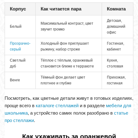
Корпус
Как читается пара
Комната
Детская,
Максимальный контраст, цвет
Белый
домашний
звучит громко
офис
Прозрачно-
Холодный фон приглушает
Гостиная,
серый
рыжину, набор строже
кабинет
Светлый
Тёплое с тёплым, оранжевый
Кухня,
дуб
становится ближе к терракоте
столовая
Тёмный фон делает цвет
Прихожая,
Венге
плотнее и глубже
гостиная
Посмотреть, как цветные детали живут в готовых изделиях,
проще всего в
каталоге стеллажей
и в разделе
мебели для
школьника
, а устройство самих полок разобрано в
статье
про стеллажи
.
Как ухаживать за оранжевой