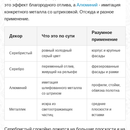
это эффект благородного отлива, а
Алюминий
- имитация
конкретного металла со штриховкой. Отсюда и разное
применение.
Разумное
Декор
Что это по сути
применение
ровный холодный
корпус и крупные
Серебристый
серый цвет
фасады
переменный отлив,
фрезерованные
Серебро
живущий на рельефе
фасады и рамки
имитация
профили, стойки,
Алюминий
шлифованного металла
обвязка полотна
со штрихом
искра из
средние
Металлик
светоотражающих
плоскости и
частиц
вставки
Серебристый спокойно ложится на большие плоскости и на