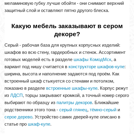
меламиновую губку лучше обойти - они снимают верхний
защитный слой и оставляют пятно другого блеска.
Какую мебель заказывают в сером
декоре?
Серый - рабочая база для крупных корпусных изделий:
шкафов во всю стену, гардеробных и стенок. Ассортимент
готовых моделей есть в разделе
шкафы КомодМск
, а
вариант под нишу считается в
конструкторе шкафов-купе
:
ширина, высота и наполнение задаются под проём. Как
встроенный шкаф стыкуется со стенами и потолком,
показано в разделе
встроенные шкафы-купе
. Корпус режут
из
ЛДСП
, торцы закрывают кромкой, а точный номер серого
выбирают по образцу из
палитры декоров
. Ближайшие
родственники этого тона -
серый глянец
,
тёмно-серый
и
серое дерево
. Устройство самих дверей-купе описано в
статье про
шкаф-купе
.