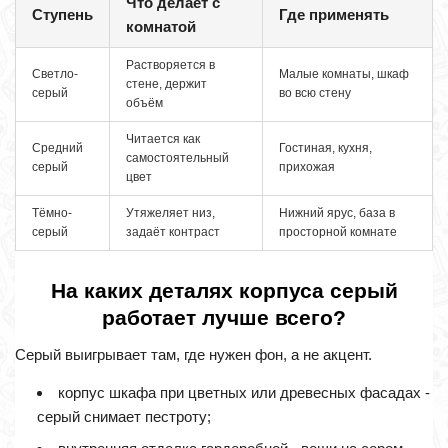
Что делает с
Ступень
Где применять
комнатой
Растворяется в
Светло-
Малые комнаты, шкаф
стене, держит
серый
во всю стену
объём
Читается как
Средний
Гостиная, кухня,
самостоятельный
серый
прихожая
цвет
Тёмно-
Утяжеляет низ,
Нижний ярус, база в
серый
задаёт контраст
просторной комнате
На каких деталях корпуса серый
работает лучше всего?
Серый выигрывает там, где нужен фон, а не акцент.
корпус шкафа при цветных или древесных фасадах -
серый снимает пестроту;