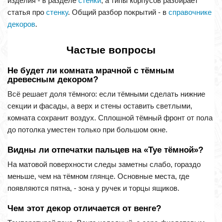
изделия - в разделе
стенки
, а типы корпусов разбирает
статья про
стенку
. Общий разбор покрытий - в
справочнике
декоров
.
Частые вопросы
Не будет ли комната мрачной с тёмным
древесным декором?
Всё решает доля тёмного: если тёмными сделать нижние
секции и фасады, а верх и стены оставить светлыми,
комната сохранит воздух. Сплошной тёмный фронт от пола
до потолка уместен только при большом окне.
Видны ли отпечатки пальцев на «Туе тёмной»?
На матовой поверхности следы заметны слабо, гораздо
меньше, чем на тёмном глянце. Основные места, где
появляются пятна, - зона у ручек и торцы ящиков.
Чем этот декор отличается от венге?