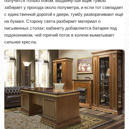
получится только боком. Выдвинутый ящик тумбы
забирает у прохода около полуметра, и если тот совпадает
с единственной дорогой к двери, тумбу разворачивают ещё
на бумаге. Сторону света разбирает материал о
письменных столах; кабинету добавляется батарея под
подоконником, чей горячий поток в колени выматывает
сильнее кресла.