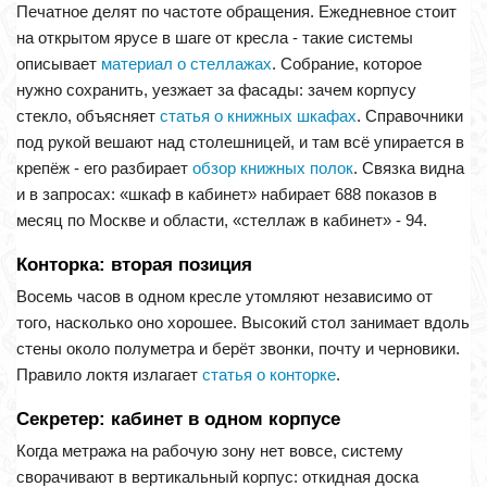
Печатное делят по частоте обращения. Ежедневное стоит
на открытом ярусе в шаге от кресла - такие системы
описывает
материал о стеллажах
. Собрание, которое
нужно сохранить, уезжает за фасады: зачем корпусу
стекло, объясняет
статья о книжных шкафах
. Справочники
под рукой вешают над столешницей, и там всё упирается в
крепёж - его разбирает
обзор книжных полок
. Связка видна
и в запросах: «шкаф в кабинет» набирает 688 показов в
месяц по Москве и области, «стеллаж в кабинет» - 94.
Конторка: вторая позиция
Восемь часов в одном кресле утомляют независимо от
того, насколько оно хорошее. Высокий стол занимает вдоль
стены около полуметра и берёт звонки, почту и черновики.
Правило локтя излагает
статья о конторке
.
Секретер: кабинет в одном корпусе
Когда метража на рабочую зону нет вовсе, систему
сворачивают в вертикальный корпус: откидная доска