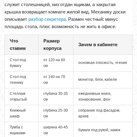
служит столешницей, низ отдан ящикам, а закрытая
крышка возвращает комнате жилой вид. Механику доски
описывает
разбор секретера
. Размен честный: минус
площадь стола, плюс возможность не жить в офисе.
Что
Размер
Зачем в кабинете
ставим
корпуса
Стол под
от 120 на 60
основная плоскость, чтение
бумагу
см
Стол под
от 140 на 70
монитор, блок, кабели
технику
см
Стеллаж
глубина 30-35
ежедневные книги,
открытый
см
зонирование, фон
Книжный
глубина 25-30
собрание под фасадом,
шкаф
см
архив
Тумба с
ширина 40-45
бумаги под рукой, замок
ящиками
см