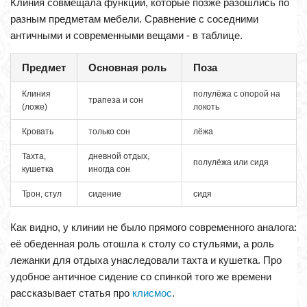
Клиния совмещала функции, которые позже разошлись по
разным предметам мебели. Сравнение с соседними
античными и современными вещами - в таблице.
Предмет
Основная роль
Поза
Клиния
полулёжа с опорой на
трапеза и сон
(ложе)
локоть
Кровать
только сон
лёжа
Тахта,
дневной отдых,
полулёжа или сидя
кушетка
иногда сон
Трон, стул
сидение
сидя
Как видно, у клинии не было прямого современного аналога:
её обеденная роль отошла к столу со стульями, а роль
лежанки для отдыха унаследовали тахта и кушетка. Про
удобное античное сидение со спинкой того же времени
рассказывает статья про
клисмос
.