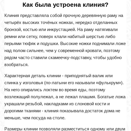
Как была устроена клиния?
Клиния представляла собой прочную деревянную раму на
четырёх высоких точёных ножках, нередко отделанных
бронзой, костью или инкрустацией. На раму натягивали
ремни или сетку, поверх клали набитый шерстью либо
перьями тюфяк и подушки. Высокие ножки поднимали ложе
над полом сильнее, чем у современной кровати, поэтому
рядом часто ставили скамеечку-подставку, чтобы удобно
взобраться.
Характерная деталь клинии - приподнятый валик или
спинка у изголовья (по-латыни его называли «фулькрум»).
На него опирались локтем во время еды, поэтому
возлежащий полулежал, а не лежал плашмя. Богатые ложа
украшали резьбой, накладками из слоновой кости и
дорогими тканями - клиния показывала достаток дома не
меньше, чем посуда на столе.
Размеры клинии позволяли разместиться одному или двум