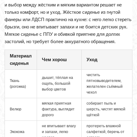
и выбор между жёстким и мягким вариантом решает не
только комфорт, но и уход. Жёсткое сиденье из гнутой
фанеры или ЛДСП практично на кухне: с него легко стереть
брызги, оно не впитывает запахи и не боится детских рук.
Мягкое сиденье с ППУ и обивкой приятнее для долгих
застолий, но требует более аккуратного обращения.
Материал
Чем хорош
Уход
сиденья
чистить
дышит, тёплая на
Ткань
пятновыводителем,
ощупь, большой
(рогожка)
желателен съёмный
выбор цветов
чехол
мягкая приятная
собирает пыль и
Велюр
фактура, выглядит
шерсть, чистят мягкой
дорого
щёткой
не впитывает влагу
протереть влажной
Экокожа
и запахи, легко
салфеткой, беречь от