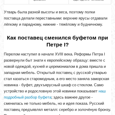
Утварь была разной высоты и веса, поэтому полки
поставца делали переставными: верхние ярусы отдавали
лёгкому и парадному, нижние - тяжёлому и будничному.
Как поставец сменился буфетом при
Петре I?
Перелом наступил в начале XVIII века. Реформы Петра I
развернули быт знати к европейскому образцу: вместе с
новой одеждой, кухней и церемониалом в дома пришла и
западная мебель. Открытый поставец с русской утварью
стал казаться старомодным, а его место заняла заморская
новинка - буфет, двухъярусный шкаф со стеклом. Само
устройство и родословную этой новинки показывает
наш
подробный разбор буфета
; здесь важнее другое -
сменилась не только мебель, но и идея показа. Русский
поставец предъявлял металл: серебро и золочёную бронзу.