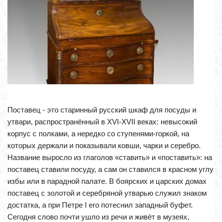
Поставец - это старинный русский шкаф для посуды и
утвари, распространённый в XVI-XVII веках: невысокий
корпус с полками, а нередко со ступенями-горкой, на
которых держали и показывали ковши, чарки и серебро.
Название выросло из глаголов «ставить» и «поставить»: на
поставец ставили посуду, а сам он ставился в красном углу
избы или в парадной палате. В боярских и царских домах
поставец с золотой и серебряной утварью служил знаком
достатка, а при Петре I его потеснил западный буфет.
Сегодня слово почти ушло из речи и живёт в музеях,