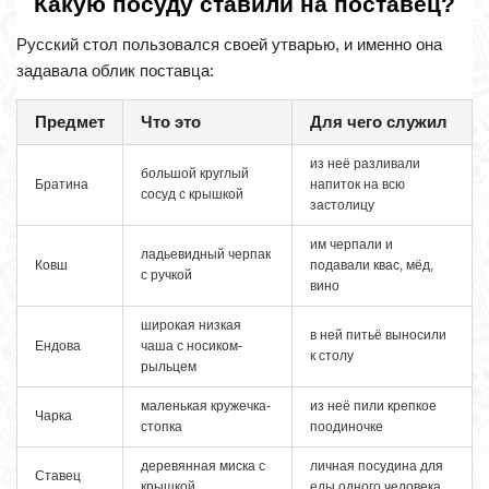
Какую посуду ставили на поставец?
Русский стол пользовался своей утварью, и именно она
задавала облик поставца:
Предмет
Что это
Для чего служил
из неё разливали
большой круглый
Братина
напиток на всю
сосуд с крышкой
застолицу
им черпали и
ладьевидный черпак
Ковш
подавали квас, мёд,
с ручкой
вино
широкая низкая
в ней питьё выносили
Ендова
чаша с носиком-
к столу
рыльцем
маленькая кружечка-
из неё пили крепкое
Чарка
стопка
поодиночке
деревянная миска с
личная посудина для
Ставец
крышкой
еды одного человека