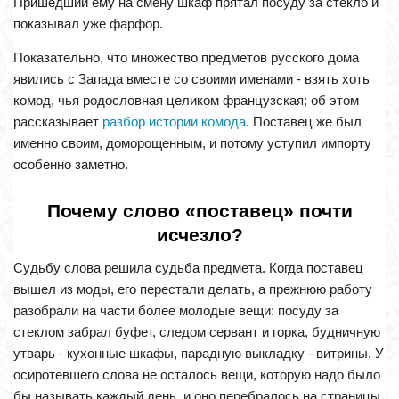
Пришедший ему на смену шкаф прятал посуду за стекло и
показывал уже фарфор.
Показательно, что множество предметов русского дома
явились с Запада вместе со своими именами - взять хоть
комод, чья родословная целиком французская; об этом
рассказывает
разбор истории комода
. Поставец же был
именно своим, доморощенным, и потому уступил импорту
особенно заметно.
Почему слово «поставец» почти
исчезло?
Судьбу слова решила судьба предмета. Когда поставец
вышел из моды, его перестали делать, а прежнюю работу
разобрали на части более молодые вещи: посуду за
стеклом забрал буфет, следом сервант и горка, будничную
утварь - кухонные шкафы, парадную выкладку - витрины. У
осиротевшего слова не осталось вещи, которую надо было
бы называть каждый день, и оно перебралось на страницы