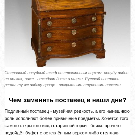
Старинный посудный шкаф со стеклянным верхом: посуду видно
на полках, ниже - откидная доска и ящики. Русский поставец
решал ту же задачу проще - открытыми ступенями-полками.
Чем заменить поставец в наши дни?
Подлинный поставец - музейная редкость, а его нынешнюю
роль исполняют более привычные предметы. Хочется того
самого открытого вида старинной горки - ближе прочего
подойдёт буфет с остеклённым верхом либо стеллаж-