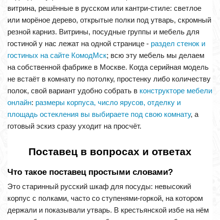
витрина, решённые в русском или кантри-стиле: светлое
или морёное дерево, открытые полки под утварь, скромный
резной карниз. Витрины, посудные группы и мебель для
гостиной у нас лежат на одной странице -
раздел стенок и
гостиных на сайте КомодМск
; всю эту мебель мы делаем
на собственной фабрике в Москве. Когда серийная модель
не встаёт в комнату по потолку, простенку либо количеству
полок, свой вариант удобно собрать в
конструкторе мебели
онлайн
:
размеры корпуса, число ярусов, отделку и
площадь остекления вы выбираете под свою комнату
, а
готовый эскиз сразу уходит на просчёт.
Поставец в вопросах и ответах
Что такое поставец простыми словами?
Это старинный русский шкаф для посуды: невысокий
корпус с полками, часто со ступенями-горкой, на котором
держали и показывали утварь. В крестьянской избе на нём