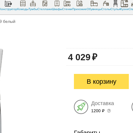
Конструктор
Комоды
Тумбы
Стеллажи
Шкафы
Стенки
Прихожие
Обувницы
Столы
Стулья
Кухни
Сп
99 белый
4 029
₽
В корзину
Доставка
1200
₽
Габариты