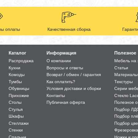
ы оплаты
Качественная сборка
Гаранти
Каталог
Информация
Полезное
Распродажа
О компании
Мебель на 
Кухни
Вопросы и ответы
Статьи
Комоды
Возврат / обмен / гарантия
Материалы
Тумбы
Как оплатить?
Текстуры
Обувницы
Условия доставки и сборки
Серии меб
Прихожие
Контакты
Стекло Lac
Столы
Публичная оферта
Полезное о
Стулья
Подбор ЛД
Шкафы
Подбор пл
Стеллажи
Подбор цве
Стенки
Фрезеровк
Спальни
Ножки и оп