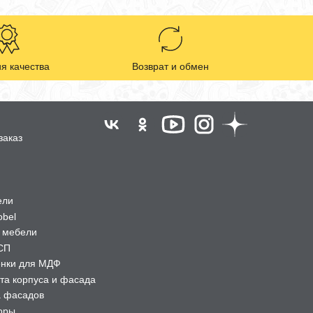
я качества
Возврат и обмен
заказ
ели
obel
 мебели
СП
ёнки для МДФ
та корпуса и фасада
а фасадов
оры