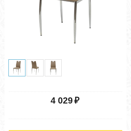
4 029
₽