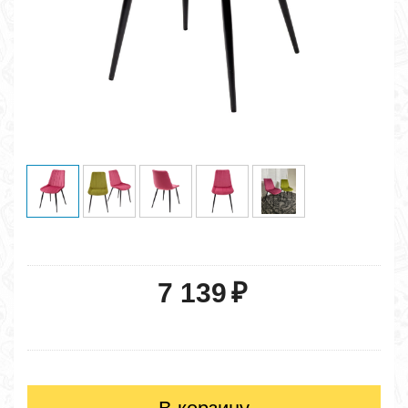
7 139
₽