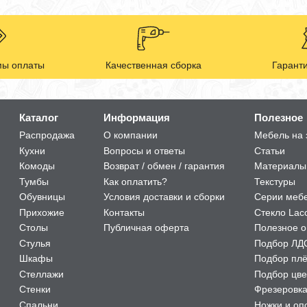
ы оплаты
Качественная сборка
Гаранти
Каталог
Информация
Полезное
Распродажа
О компании
Мебель на 
Кухни
Вопросы и ответы
Статьи
Комоды
Возврат / обмен / гарантия
Материалы
Тумбы
Как оплатить?
Текстуры
Обувницы
Условия доставки и сборки
Серии меб
Прихожие
Контакты
Стекло Lac
Столы
Публичная оферта
Полезное о
Стулья
Подбор ЛД
Шкафы
Подбор пл
Стеллажи
Подбор цве
Стенки
Фрезеровк
Спальни
Ножки и оп