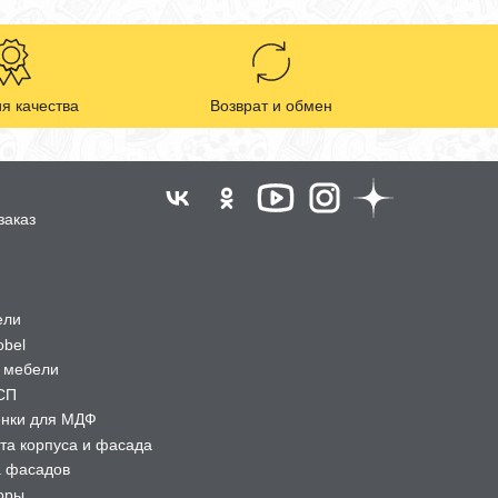
я качества
Возврат и обмен
заказ
ели
obel
 мебели
СП
ёнки для МДФ
та корпуса и фасада
а фасадов
оры