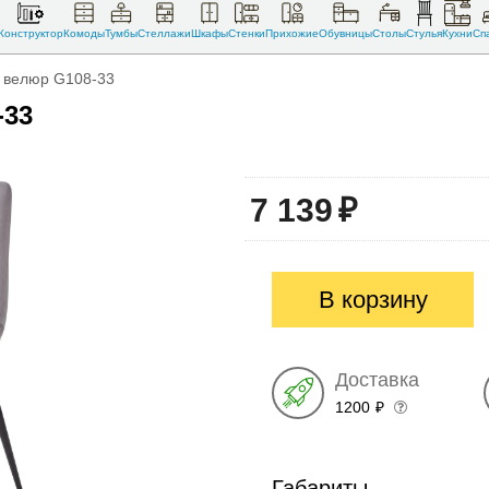
Конструктор
Комоды
Тумбы
Стеллажи
Шкафы
Стенки
Прихожие
Обувницы
Столы
Стулья
Кухни
Сп
, велюр G108-33
-33
7 139
₽
В корзину
Доставка
1200
₽
Габариты