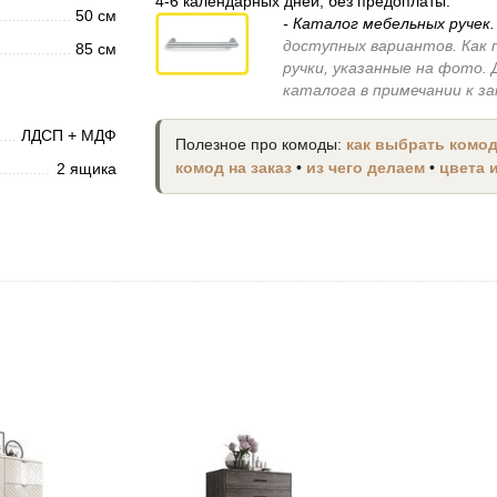
4-6 календарных дней, без предоплаты.
50 см
- Каталог мебельных ручек
доступных вариантов. Как 
85 см
ручки, указанные на фото.
каталога в примечании к з
ЛДСП + МДФ
Полезное про комоды:
как выбрать комо
2 ящика
комод на заказ
•
из чего делаем
•
цвета 