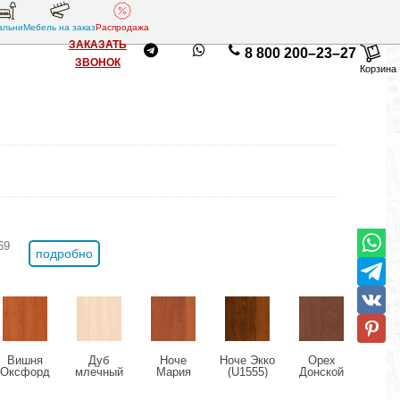
альни
Мебель на заказ
Распродажа
ЗАКАЗАТЬ
8 800 200–23–27
ЗВОНОК
Корзина
69
подробно
Вишня
Дуб
Ноче
Ноче Экко
Орех
Ор
Оксфорд
млечный
Мария
(U1555)
Донской
Милан
(U9503)
(U1095)
Луиза
(U9611)
(U95
(U1434)