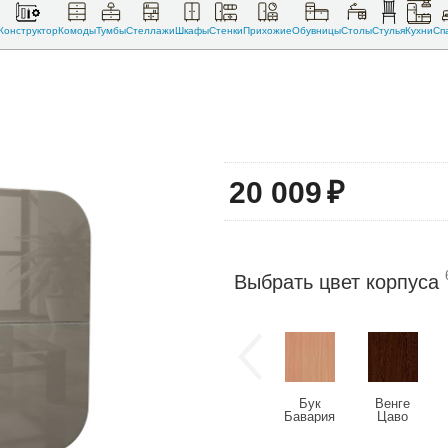
Конструктор
Комоды
Тумбы
Стеллажи
Шкафы
Стенки
Прихожие
Обувницы
Столы
Стулья
Кухни
Сп
20 009
₽
Выбрать цвет корпуса
Бук
Венге
Бавария
Цаво
светлый
(U2108)
(U9501)