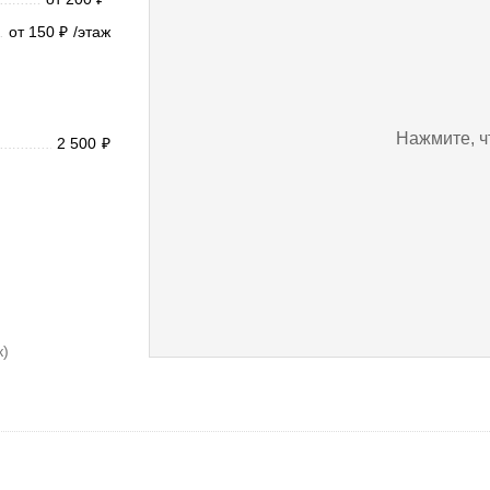
от 150
/этаж
₽
Нажмите, ч
2 500
₽
к)