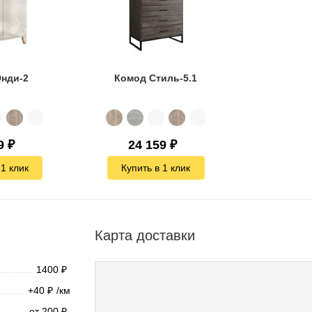
нди-2
Комод Стиль-5.1
9
₽
24 159
₽
 1 клик
Купить в 1 клик
Карта доставки
1400
₽
+40
/км
₽
от 200
₽