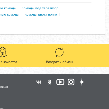
ие комоды
|
Комоды под телевизор
|
ные комоды
|
Комоды цвета венге
|
я качества
Возврат и обмен
заказ
ели