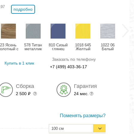
197
подробно
23 Ясень
578 Титан
810 Сизый
1018 645
1022 06
11
болотный с
металлик
глянец
Желтый
Белый
Розо
позолотой
глянец
структурный
дождь
мета
глянец
глянец
глянец
гля
Заказать по телефону
Купить в 1 клик
+7 (499) 403-36-17
Сборка
Гарантия
2 500
24 мес.
₽
Поменять размеры?
100 см