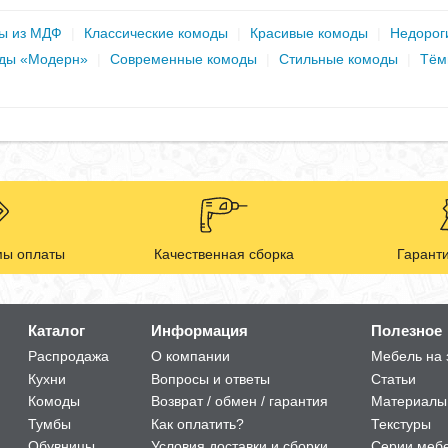
ы из МДФ
|
Классические комоды
|
Красивые комоды
|
Недорог
ды «Модерн»
|
Современные комоды
|
Стильные комоды
|
Тём
ы оплаты
Качественная сборка
Гаранти
Каталог
Информация
Полезное
Распродажа
О компании
Мебель на 
Кухни
Вопросы и ответы
Статьи
Комоды
Возврат / обмен / гарантия
Материалы
Тумбы
Как оплатить?
Текстуры
Обувницы
Условия доставки и сборки
Серии меб