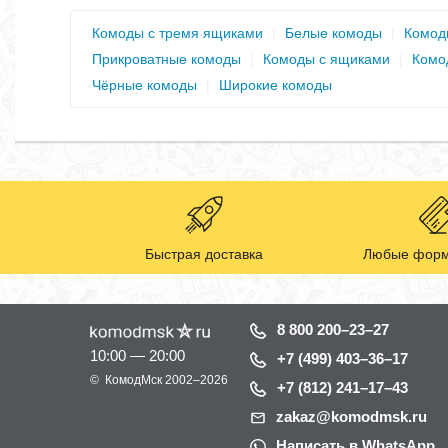
Комоды с тремя ящиками
|
Белые комоды
|
Комод
Прикроватные комоды
|
Комоды с ящиками
|
Комо
Чёрные комоды
|
Широкие комоды
Быстрая доставка
Любые форм
8 800 200–23–27
10:00 — 20:00
+7 (499) 403–36–17
©
КомодМск
2002–2026
+7 (812) 241–17–43
zakaz@komodmsk.ru
Написать в WhatsApp