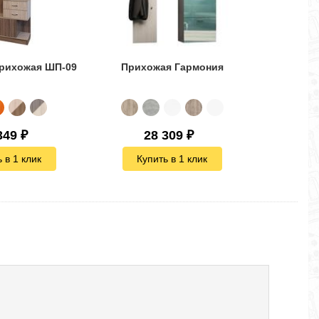
прихожая ШП-09
Прихожая Гармония
Прих
349
₽
28 309
₽
3
 в 1 клик
Купить в 1 клик
Куп