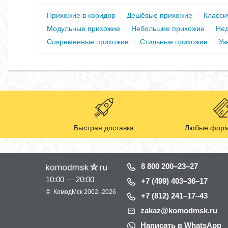
Прихожие в коридор
|
Дешёвые прихожие
|
Класси
Модульные прихожие
|
Небольшие прихожие
|
Нед
Современные прихожие
|
Стильные прихожие
|
Уз
Быстрая доставка
Любые форм
8 800 200–23–27
10:00 — 20:00
+7 (499) 403–36–17
©
КомодМск
2002–2026
+7 (812) 241–17–43
zakaz@komodmsk.ru
Написать в WhatsApp