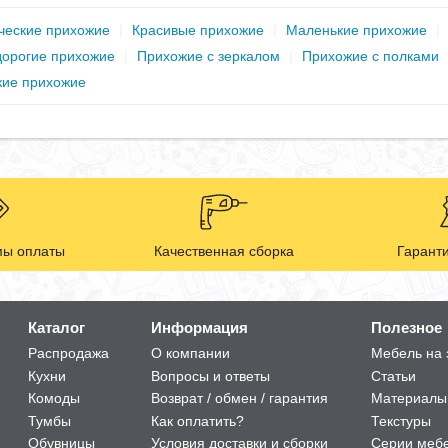
ческие прихожие
|
Красивые прихожие
|
Маленькие прихожие
|
орогие прихожие
|
Прихожие с зеркалом
|
Прихожие с полками
кие прихожие
ы оплаты
Качественная сборка
Гаранти
Каталог
Информация
Полезное
Распродажа
О компании
Мебель на 
Кухни
Вопросы и ответы
Статьи
Комоды
Возврат / обмен / гарантия
Материалы
Тумбы
Как оплатить?
Текстуры
Обувницы
Условия доставки и сборки
Серии меб