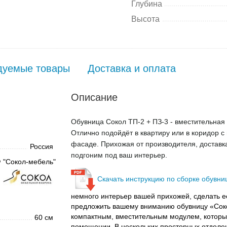
Глубина
Высота
дуемые товары
Доставка и оплата
Описание
Обувница Сокол ТП-2 + ПЗ-3 - вместительная 
Отлично подойдёт в квартиру или в коридор с
фасаде. Прихожая от производителя, доставка
Россия
подгоним под ваш интерьер.
 "Сокол-мебель"
Скачать инструкцию по сборке обувниц
немного интерьер вашей прихожей, сделать е
предложить вашему вниманию обувницу «Соко
компактным, вместительным модулем, которы
60 см
помещении. В нескольких просторных отделе