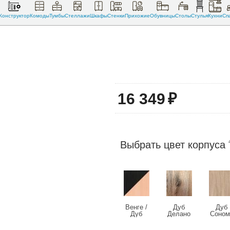
Конструктор
Комоды
Тумбы
Стеллажи
Шкафы
Стенки
Прихожие
Обувницы
Столы
Стулья
Кухни
Сп
16 349
₽
Выбрать цвет корпуса
Венге /
Дуб
Дуб
Дуб
Делано
Соном
беленый