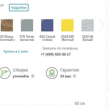
197
подробно
23 Ясень
578 Титан
810 Сизый
1018 645
1022 06
11
болотный с
металлик
глянец
Желтый
Белый
Розо
позолотой
глянец
структурный
дождь
мета
глянец
глянец
глянец
гля
Заказать по телефону
Купить в 1 клик
+7 (499) 403-36-17
Сборка
Гарантия
уточняйте
24 мес.
60 см