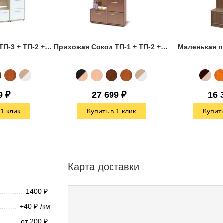
Прихожая Сокол ТП-3 + ТП-2 + ПЗ-3 + ВШ-3 + ШО-1
Прихожая Сокол ТП-1 + ТП-2 + ПЗ-3 + ВШ-5
Маленькая 
9
₽
27 699
₽
16 
 1 клик
Купить в 1 клик
Купить
Карта доставки
1400
₽
+40
/км
₽
от 200
₽