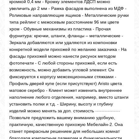
кромкой 0,4 мм - Кромку элементов ЛДСП можно
увеличить до 2 мм - Рамка фасадов выполнена из МДФ -
Роликовые направляющие ящиков - Металлические ручки
типа рейлинг с межосевым расстоянием 96 мм цвете
хром - Обувные механизмы из пластика - Прочая
фурнитура: крючки, штанги, фланцы – металлические -
Зеркала добавляются или удаляются из компоновки
конкретной модели прихожей по желанию заказчика - На
фасады прихожей можно нанести рисунок методом
фотопечати - С любой стороны прихожей, если есть
возможность, можно добавить угловой элемент. Он
фиксируется к корпусу межсекционными стяжками -
Профиль дверей купе (если присутствуют) Aristo цвета
матовое серебро - Клиент может изменить внутреннее
наполнение любого отделения, например, вместо штанги
установить полки и т.д. - Ширину, высоту и глубину
изделий можно менять за доп. стоимость
----------------
Позвольте предложить вашему вниманию удобную,
практичную, качественную прихожую Мебелайн-2. Она
станет прекрасным решением для небольших комнат
благодаря компактным размерам и функциональности.