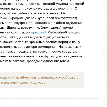
даляются из компоновки конкретной модели прихожей
 можно нанести рисунок методом фотопечати - С
сть, можно добавить угловой элемент. Он
ами - Профиль дверей купе (если присутствуют)
 изменить внутреннее наполнение любого отделения,
.д. - Ширину, высоту и глубину изделий можно
льная конструкция
прихожей
Мебелайн-6 придаст
ости, шика. Данная модель функциональная,
а может не только хранить в полном порядке вашу
 и выполнять роль декора помещения. На нескольких
оративные предметы ил косметические средства.
качественных материалов и фурнитуры, на одной из
можете заказать фасады в одном цветовом
ихожую
•
как обустроить прихожую
•
собрать в
его делаем
•
цвета и декоры