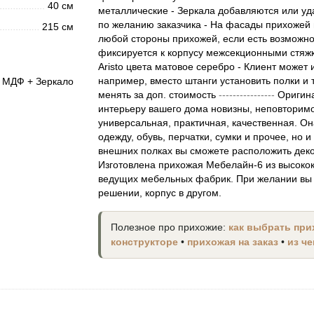
40 см
металлические - Зеркала добавляются или у
по желанию заказчика - На фасады прихожей
215 см
любой стороны прихожей, если есть возможно
фиксируется к корпусу межсекционными стяжк
Aristo цвета матовое серебро - Клиент может
например, вместо штанги установить полки и т
 МДФ + Зеркало
менять за доп. стоимость
----------------
Оригина
интерьеру вашего дома новизны, неповторим
универсальная, практичная, качественная. Он
одежду, обувь, перчатки, сумки и прочее, но
внешних полках вы сможете расположить дек
Изготовлена прихожая Мебелайн-6 из высоко
ведущих мебельных фабрик. При желании вы 
решении, корпус в другом.
Полезное про прихожие:
как выбрать пр
конструкторе
•
прихожая на заказ
•
из ч