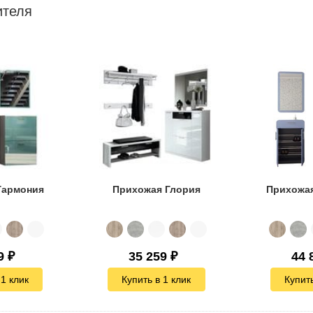
ителя
Гармония
Прихожая Глория
Прихожа
9
₽
35 259
₽
44 
 1 клик
Купить в 1 клик
Купить