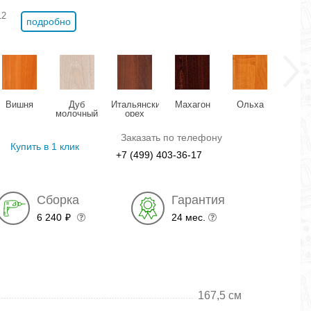
12
подробно
Вишня
Дуб
Итальянский
Махагон
Ольха
Орех 
молочный
орех
Заказать по телефону
Купить в 1 клик
+7 (499) 403-36-17
Сборка
Гарантия
6 240
24 мес.
₽
167,5 см