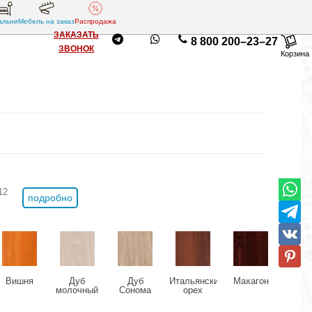
альни
Мебель на заказ
Распродажа
ЗАКАЗАТЬ
8 800 200–23–27
ЗВОНОК
Корзина
12
подробно
Вишня
Дуб
Дуб
Итальянский
Махагон
Оль
молочный
Сонома
орех