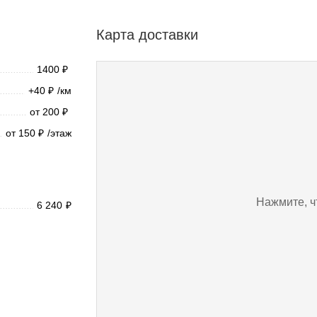
Карта доставки
1400
₽
+40
/км
₽
от 200
₽
от 150
/этаж
₽
Нажмите, ч
6 240
₽