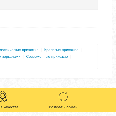
лассические прихожие
|
Красивые прихожие
|
и зеркалами
|
Современные прихожие
|
я качества
Возврат и обмен