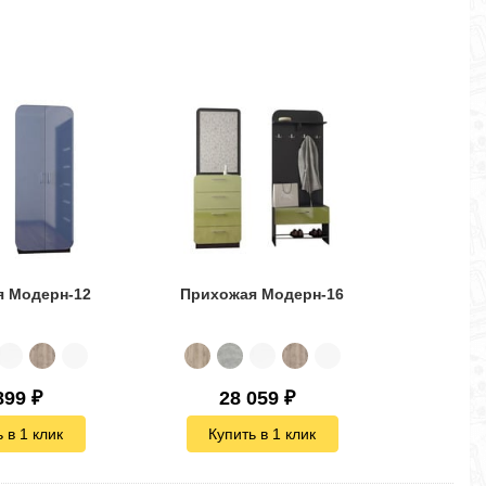
я Модерн-12
Прихожая Модерн-16
Прих
899
₽
28 059
₽
3
 в 1 клик
Купить в 1 клик
Куп