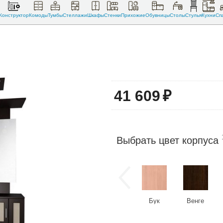
Конструктор
Комоды
Тумбы
Стеллажи
Шкафы
Стенки
Прихожие
Обувницы
Столы
Стулья
Кухни
Сп
41 609
₽
Выбрать цвет корпуса
Бук
Венге