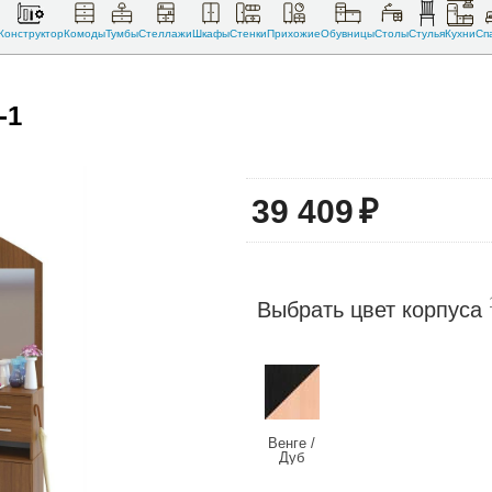
Конструктор
Комоды
Тумбы
Стеллажи
Шкафы
Стенки
Прихожие
Обувницы
Столы
Стулья
Кухни
Сп
-1
39 409
₽
Выбрать цвет корпуса
Венге /
Дуб
беленый
+1780 руб.