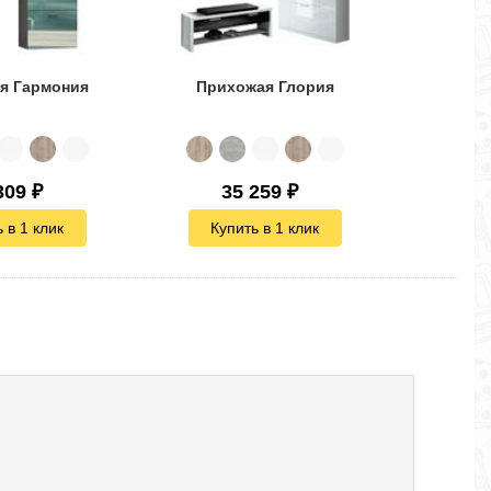
я Гармония
Прихожая Глория
Прихо
309
₽
35 259
₽
4
 в 1 клик
Купить в 1 клик
Куп