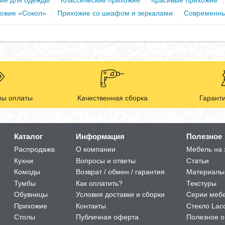
ие для одежды
|
Классические прихожие
|
Красивые прихожие
ожие «Сокол»
|
Прихожие со шкафом и зеркалами
|
Современны
ы оплаты
Качественная сборка
Гаранти
Каталог
Информация
Полезное
Распродажа
О компании
Мебель на 
Кухни
Вопросы и ответы
Статьи
Комоды
Возврат / обмен / гарантия
Материалы
Тумбы
Как оплатить?
Текстуры
Обувницы
Условия доставки и сборки
Серии меб
Прихожие
Контакты
Стекло Lac
Столы
Публичная оферта
Полезное о