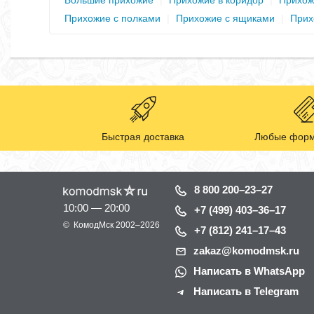
Большие прихожие
|
Прихожие в коридор
|
Прихож
Прихожие с полками
|
Прихожие с ящиками
|
Прих
Быстрая доставка
Любые форм
8 800 200–23–27
10:00 — 20:00
+7 (499) 403–36–17
©
КомодМск
2002–2026
+7 (812) 241–17–43
zakaz@komodmsk.ru
Написать в WhatsApp
Написать в Telegram