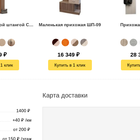
Шкаф с выдвижной штангой Сокол ШО-1
Маленькая прихожая ШП-09
Прихожа
9
₽
16 349
₽
28 
 1 клик
Купить в 1 клик
Купить
Карта доставки
1400
₽
+40
/км
₽
от 200
₽
от 150
/этаж
₽