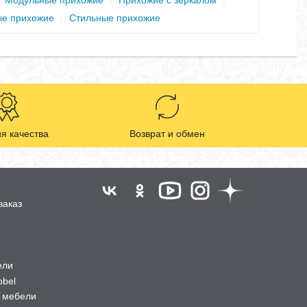
|
Модульные прихожие
|
Прихожие с зеркалом
|
е прихожие
|
Стильные прихожие
я качества
Возврат и обмен
заказ
ели
obel
 мебели