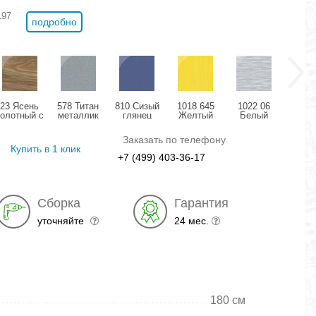
197
подробно
23 Ясень
578 Титан
810 Сизый
1018 645
1022 06
11
болотный с
металлик
глянец
Желтый
Белый
Розо
позолотой
глянец
структурный
дождь
мета
глянец
глянец
глянец
гля
Заказать по телефону
Купить в 1 клик
+7 (499) 403-36-17
Сборка
Гарантия
уточняйте
24 мес.
180 см