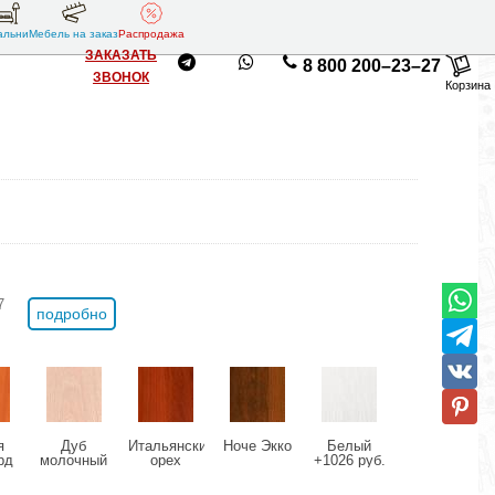
альни
Мебель на заказ
Распродажа
ЗАКАЗАТЬ
8 800 200–23–27
ЗВОНОК
Корзина
7
подробно
я
Дуб
Итальянский
Ноче Экко
Белый
рд
молочный
орех
+1026 руб.