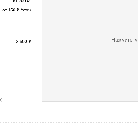
от 200
₽
от 150
/этаж
₽
Нажмите, ч
2 500
₽
к)