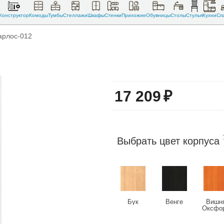
Конструктор
Комоды
Тумбы
Стеллажи
Шкафы
Стенки
Прихожие
Обувницы
Столы
Стулья
Кухни
Сп
арлос-012
17 209
₽
Выбрать цвет корпуса
Бук
Венге
Вишн
Оксфо