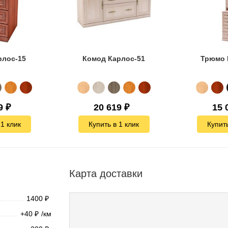
рлос-15
Комод Карлос-51
Трюмо 
9
₽
20 619
₽
15 
 1 клик
Купить в 1 клик
Купить
Карта доставки
1400
₽
+40
/км
₽