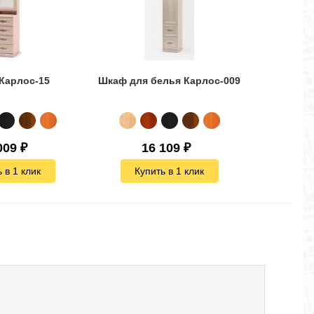
Карлос-15
Шкаф для белья Карлос-009
Угловой ш
009
₽
16 109
₽
11
 в 1 клик
Купить в 1 клик
Куп