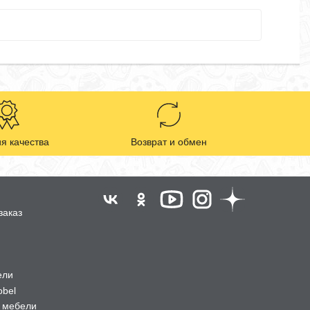
я качества
Возврат и обмен
заказ
ели
obel
 мебели