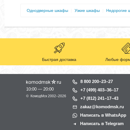
Однодверные шкафы
|
Узкие шкафы
|
Недорогие 
Быстрая доставка
Любые форм
8 800 200–23–27
10:00 — 20:00
+7 (499) 403–36–17
©
КомодМск
2002–2026
+7 (812) 241–17–43
zakaz@komodmsk.ru
Написать в WhatsApp
Написать в Telegram