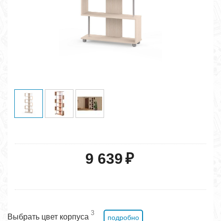
9 639
₽
3
Выбрать цвет корпуса
подробно