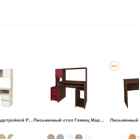
Угловой стол с надстройкой Рино 207 + 208
Письменный стол Глянец Мартин-9
Письменный 