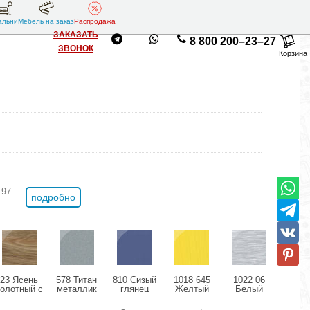
альни
Мебель на заказ
Распродажа
ЗАКАЗАТЬ
8 800 200–23–27
ЗВОНОК
Корзина
197
подробно
23 Ясень
578 Титан
810 Сизый
1018 645
1022 06
11
болотный с
металлик
глянец
Желтый
Белый
Розо
позолотой
глянец
структурный
дождь
мета
глянец
глянец
глянец
гля