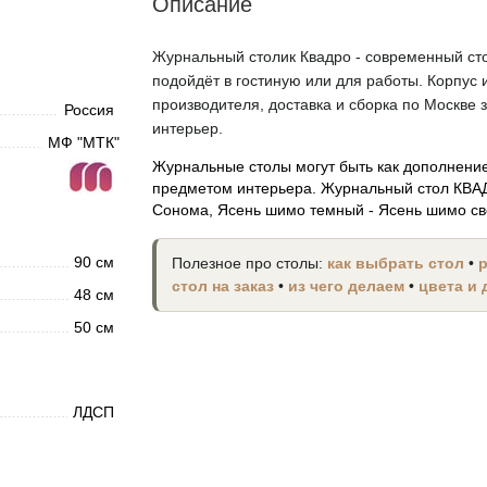
Описание
Журнальный столик Квадро - современный сто
подойдёт в гостиную или для работы. Корпус 
производителя, доставка и сборка по Москве 
Россия
интерьер.
МФ "МТК"
Журнальные столы могут быть как дополнение
предметом интерьера. Журнальный стол КВАДР
Сонома, Ясень шимо темный - Ясень шимо св
90 см
Полезное про столы:
как выбрать стол
•
стол на заказ
•
из чего делаем
•
цвета и
48 см
50 см
ЛДСП