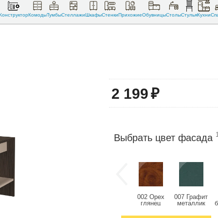
Конструктор
Комоды
Тумбы
Стеллажи
Шкафы
Стенки
Прихожие
Обувницы
Столы
Стулья
Кухни
Сп
2 199
₽
Выбрать цвет фасада
002 Орех
007 Графит
глянец
металлик
глянец
глянец