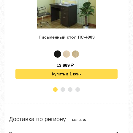
Письменный стол ПС-4003
Угло
13 669
₽
Купить в 1 клик
Доставка по региону
МОСКВА