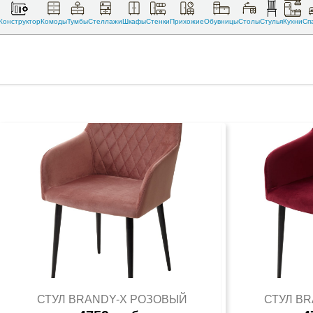
Конструктор
Комоды
Тумбы
Стеллажи
Шкафы
Стенки
Прихожие
Обувницы
Столы
Стулья
Кухни
Сп
СТУЛ BRANDY-X РОЗОВЫЙ
СТУЛ B