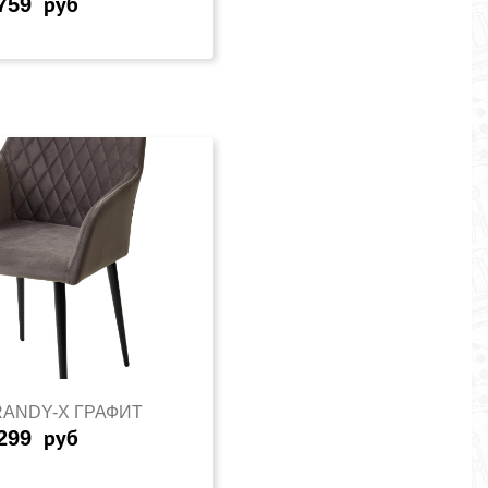
759
руб
RANDY-X ГРАФИТ
299
руб