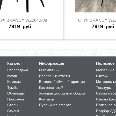
УЛ BRANDY WZ2042-08
СТУЛ BRANDY WZ2
7919
руб
7919
руб
Каталог
Информация
Полезное
Распродажа
О компании
Мебель на 
Кухни
Вопросы и ответы
Статьи
Комоды
Возврат / обмен / гарантия
Материалы
Тумбы
Как оплатить?
Текстуры
Обувницы
Условия доставки и сборки
Серии меб
Прихожие
Контакты
Стекло Lac
Столы
Публичная оферта
Полезное о
Стулья
Подбор ЛД