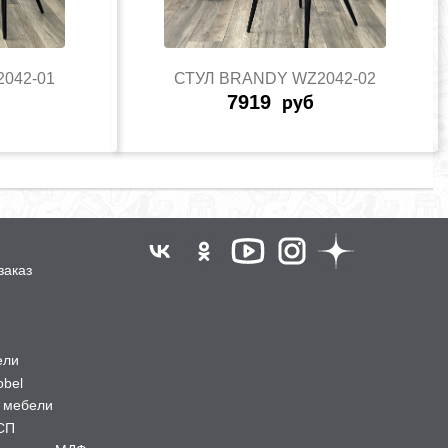
042-01
СТУЛ BRANDY WZ2042-02
7919
руб
заказ
ели
obel
 мебели
СП