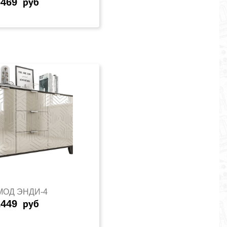
6469
руб
МОД ЭНДИ-4
2449
руб