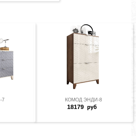
-7
КОМОД ЭНДИ-8
18179
руб