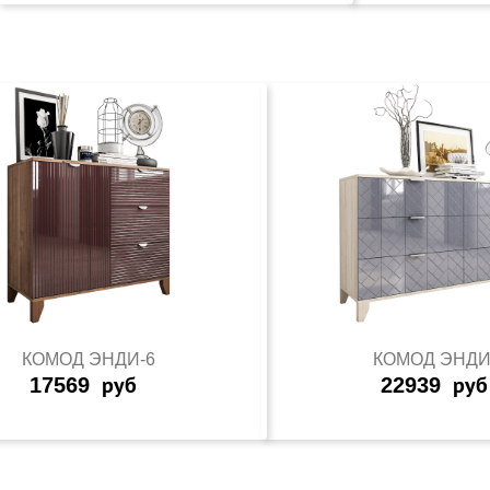
КОМОД ЭНДИ-6
КОМОД ЭНДИ
17569
руб
22939
руб