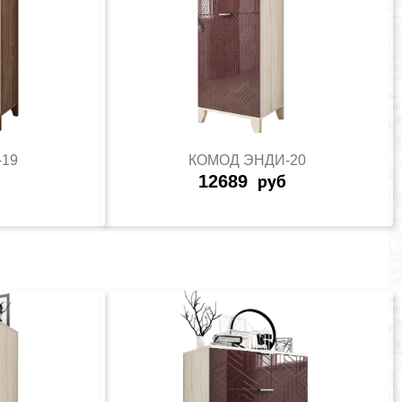
19
КОМОД ЭНДИ-20
12689
руб