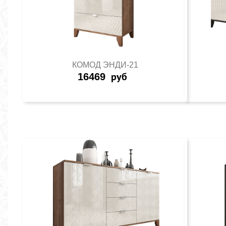
КОМОД ЭНДИ-21
16469
руб