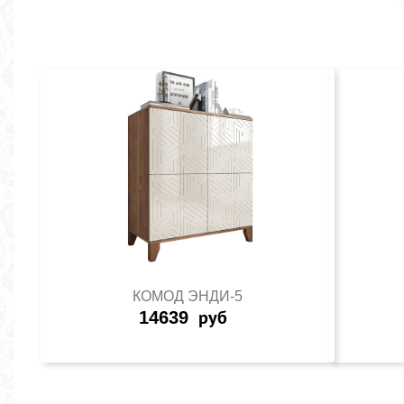
КОМОД ЭНДИ-5
14639
руб