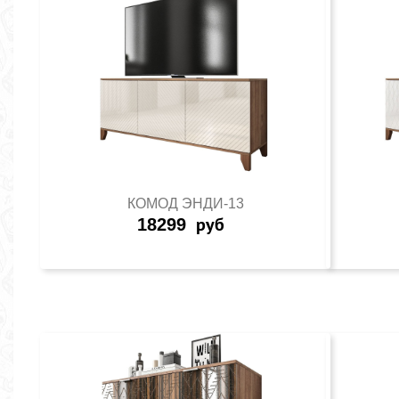
КОМОД ЭНДИ-13
18299
руб