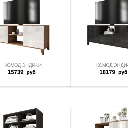
КОМОД ЭНДИ-14
КОМОД ЭНДИ-
15739
руб
18179
руб