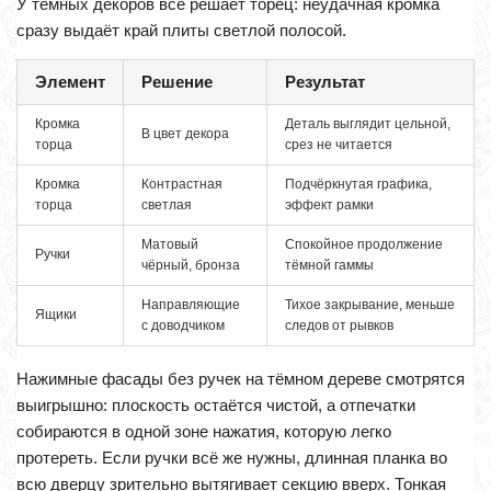
У тёмных декоров всё решает торец: неудачная кромка
сразу выдаёт край плиты светлой полосой.
Элемент
Решение
Результат
Кромка
Деталь выглядит цельной,
В цвет декора
торца
срез не читается
Кромка
Контрастная
Подчёркнутая графика,
торца
светлая
эффект рамки
Матовый
Спокойное продолжение
Ручки
чёрный, бронза
тёмной гаммы
Направляющие
Тихое закрывание, меньше
Ящики
с доводчиком
следов от рывков
Нажимные фасады без ручек на тёмном дереве смотрятся
выигрышно: плоскость остаётся чистой, а отпечатки
собираются в одной зоне нажатия, которую легко
протереть. Если ручки всё же нужны, длинная планка во
всю дверцу зрительно вытягивает секцию вверх. Тонкая