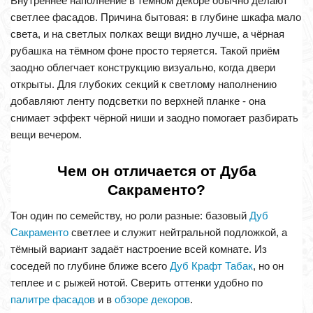
Внутреннее наполнение в тёмном декоре обычно делают
светлее фасадов. Причина бытовая: в глубине шкафа мало
света, и на светлых полках вещи видно лучше, а чёрная
рубашка на тёмном фоне просто теряется. Такой приём
заодно облегчает конструкцию визуально, когда двери
открыты. Для глубоких секций к светлому наполнению
добавляют ленту подсветки по верхней планке - она
снимает эффект чёрной ниши и заодно помогает разбирать
вещи вечером.
Чем он отличается от Дуба
Сакраменто?
Тон один по семейству, но роли разные: базовый
Дуб
Сакраменто
светлее и служит нейтральной подложкой, а
тёмный вариант задаёт настроение всей комнате. Из
соседей по глубине ближе всего
Дуб Крафт Табак
, но он
теплее и с рыжей нотой. Сверить оттенки удобно по
палитре фасадов
и в
обзоре декоров
.