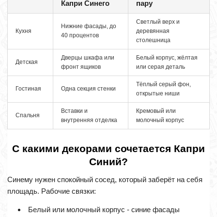
Капри Синего
пару
Светлый верх и
Нижние фасады, до
Кухня
деревянная
40 процентов
столешница
Дверцы шкафа или
Белый корпус, жёлтая
Детская
фронт ящиков
или серая деталь
Тёплый серый фон,
Гостиная
Одна секция стенки
открытые ниши
Вставки и
Кремовый или
Спальня
внутренняя отделка
молочный корпус
С какими декорами сочетается Капри
Синий?
Синему нужен спокойный сосед, который заберёт на себя
площадь. Рабочие связки:
Белый или молочный корпус - синие фасады