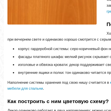
за
гр
П
Хо
при вечернем свете и одинаково хорошо смотрится с серым
корпус гардеробной системы: серо-коричневый фон н
фасады платяного шкафа: мелкий рисунок скрывает 
изголовье и обвязка кровати: декор поддерживает св
внутренние ящики и полки: тон одинаково читается пр
Наполнение системы хранения под свою нишу считается в
мебели для спальни
.
Как построить с ним цветовую схему?
Декор одинаково работает в двух направлениях: можно усил