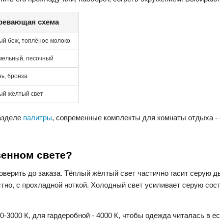
ревающая схема
ый беж, топлёное молоко
мельный, песочный
нь, бронза
ый жёлтый свет
разделе
палитры
, современные комплекты для комнаты отдыха -
твенном свете?
оверить до заказа. Тёплый жёлтый свет частично гасит серую д
тно, с прохладной ноткой. Холодный свет усиливает серую сос
-3000 К, для гардеробной - 4000 К, чтобы одежда читалась в е