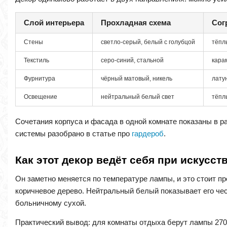
Слой интерьера
Прохладная схема
Сог
Стены
светло-серый, белый с голубцой
тёпл
Текстиль
серо-синий, стальной
кара
Фурнитура
чёрный матовый, никель
лату
Освещение
нейтральный белый свет
тёпл
Сочетания корпуса и фасада в одной комнате показаны в 
системы разобрано в статье про
гардероб
.
Как этот декор ведёт себя при искусс
Он заметно меняется по температуре лампы, и это стоит пр
коричневое дерево. Нейтральный белый показывает его чес
больничному сухой.
Практический вывод: для комнаты отдыха берут лампы 2700