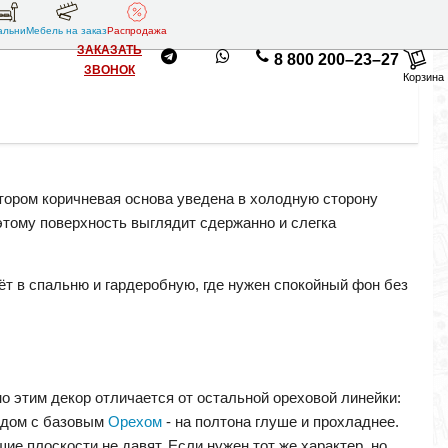
альни
Мебель на заказ
Распродажа
ЗАКАЗАТЬ
8 800 200–23–27
ЗВОНОК
Корзина
тором коричневая основа уведена в холодную сторону
этому поверхность выглядит сдержанно и слегка
ёт в спальню и гардеробную, где нужен спокойный фон без
о этим декор отличается от остальной ореховой линейки:
ядом с базовым
Орехом
- на полтона глуше и прохладнее.
ие плоскости не давят. Если нужен тот же характер, но