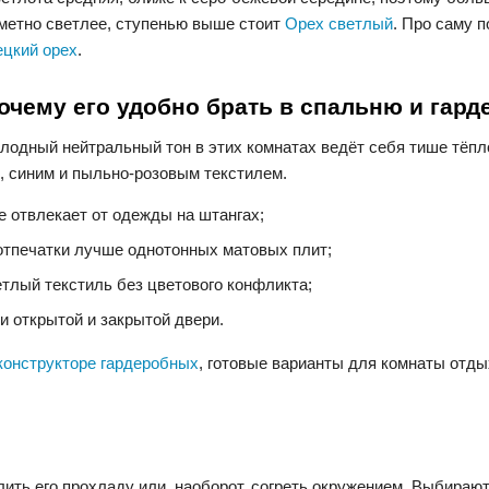
метно светлее, ступенью выше стоит
Орех светлый
. Про саму п
ецкий орех
.
очему его удобно брать в спальню и гар
лодный нейтральный тон в этих комнатах ведёт себя тише тёпло
, синим и пыльно-розовым текстилем.
е отвлекает от одежды на штангах;
отпечатки лучше однотонных матовых плит;
етлый текстиль без цветового конфликта;
и открытой и закрытой двери.
конструкторе гардеробных
, готовые варианты для комнаты отд
ить его прохладу или, наоборот, согреть окружением. Выбирают