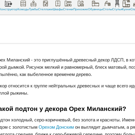
Конструктор
Комоды
Тумбы
Стеллажи
Шкафы
Стенки
Прихожие
Обувницы
Столы
Стулья
Кухни
Сп
ех Миланский - это приглушённый древесный декор ЛДСП, в ко
рой дымкой. Рисунок мелкий и равномерный, блеск матовый, по
пылённо, как выбеленное временем дерево.
кор относится к группе нейтральных древесных и чаще всего ид
плой рыжины.
акой подтон у декора Орех Миланский?
дтон холодный, серо-коричневый, без золота и красноты. Именн
дом с золотистым
Орехом Донским
он выглядит дымчатым, а р
етлота средняя, ближе к серо-бежевой середине, поэтому больш