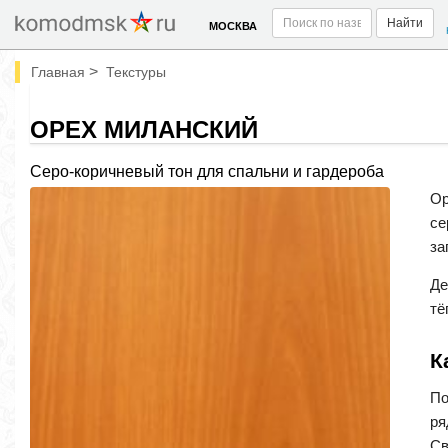
Найти
МОСКВА
>
Главная
Текстуры
ОРЕХ МИЛАНСКИЙ
Серо-коричневый тон для спальни и гардероба
Ор
се
за
Де
тё
К
По
ря
Св