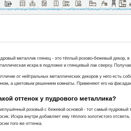
Конструктор
Комоды
Тумбы
Стеллажи
Шкафы
Стенки
Прихожие
Обувницы
Столы
Стулья
Кухни
Сп
дровый металлик глянец - это тёплый розово-бежевый декор, в
таллическая искра в подложке и глянцевый лак сверху. Получа
отличие от нейтральных металлических декоров у него есть со
ном, а цветовым решением комнаты. Применяют его на фасадах 
акой оттенок у пудрового металлика?
иглушённый розовый с бежевой основой - тот самый пудровый то
рсик. Искра внутри добавляет ему тёплого золотистого отсвета,
рсии того же оттенка.