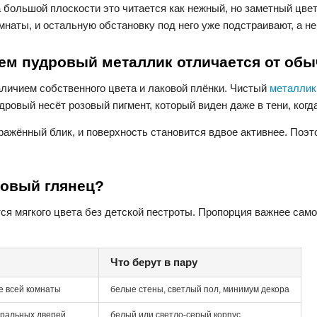
 большой плоскости это читается как нежный, но заметный цве
мнаты, и остальную обстановку под него уже подстраивают, а не
ем пудровый металлик отличается от обы
личием собственного цвета и лаковой плёнки. Чистый
металлик
дровый несёт розовый пигмент, который виден даже в тени, когда
тражённый блик, и поверхность становится вдвое активнее. Поэ
ровый глянец?
ется мягкого цвета без детской пестроты. Пропорция важнее са
Что берут в пару
е всей комнаты
белые стены, светлый пол, минимум декора
тральных дверей
белый или светло-серый корпус