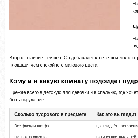
На
ко
Ч
На
пу
Второе отличие - глянец. Он добавляет к точечной искре о
площади, чем спокойного матового цвета.
Кому и в какую комнату подойдёт пуд
Прежде всего в детскую для девочки и в спальню, где хоч
быть окружение.
Сколько пудрового в предмете
Как это выглядит
Все фасады шкафа
цвет задаёт настроени
Половина фасадов
ритм из цветных и ней