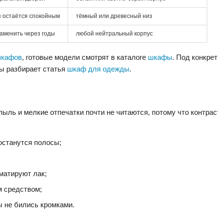
из остаётся спокойным
тёмный или древесный низ
заменить через годы
любой нейтральный корпус
шкафов
, готовые модели смотрят в каталоге
шкафы
. Под конкре
ды разбирает статья
шкаф для одежды
.
ыль и мелкие отпечатки почти не читаются, потому что контрас
останутся полосы;
матируют лак;
м средством;
 не бились кромками.