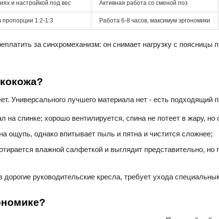
иях и настройкой под вес
Активная работа со сменой поз
 пропорции 1:2-1:3
Работа 6-8 часов, максимум эргономики
еплатить за синхромеханизм: он снимает нагрузку с поясницы п
экокожа?
реет. Универсального лучшего материала нет - есть подходящий 
 на спинке; хорошо вентилируется, спина не потеет в жару, но 
а на ощупь, однако впитывает пыль и пятна и чистится сложнее;
ротирается влажной салфеткой и выглядит представительно, но 
 в дорогие руководительские кресла, требует ухода специальны
ономике?