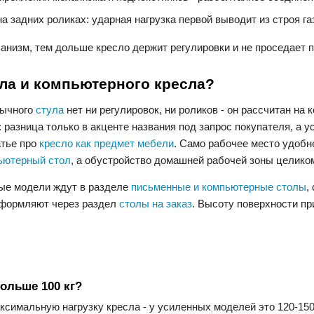
на задних роликах: ударная нагрузка первой выводит из строя г
ханизм, тем дольше кресло держит регулировки и не проседает п
ула и компьютерного кресла?
бычного
стула
нет ни регулировок, ни роликов - он рассчитан на
: разница только в акценте названия под запрос покупателя, а 
атье про
кресло как предмет мебели
. Само рабочее место удобн
ьютерный стол
, а обустройство домашней рабочей зоны целиком
вые модели ждут в разделе
письменные и компьютерные столы
,
 оформляют через раздел
столы на заказ
. Высоту поверхности пр
ольше 100 кг?
аксимальную нагрузку кресла - у усиленных моделей это 120-15