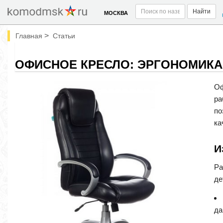
Найти
МОСКВА
>
Главная
Статьи
ОФИСНОЕ КРЕСЛО: ЭРГОНОМИКА
Оф
ра
по
ка
И
Ра
де
да