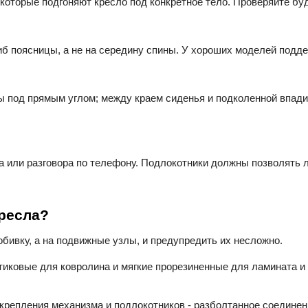
, которые подгоняют кресло под конкретное тело. Проверяйте бу
иб поясницы, а не на середину спины. У хороших моделей подде
ты под прямым углом; между краем сиденья и подколенной впади
а или разговора по телефону. Подлокотники должны позволять 
ресла?
обивку, а на подвижные узлы, и предупредить их несложно.
тиковые для ковролина и мягкие прорезиненные для ламината и
 крепления механизма и подлокотников - разболтанное соедине