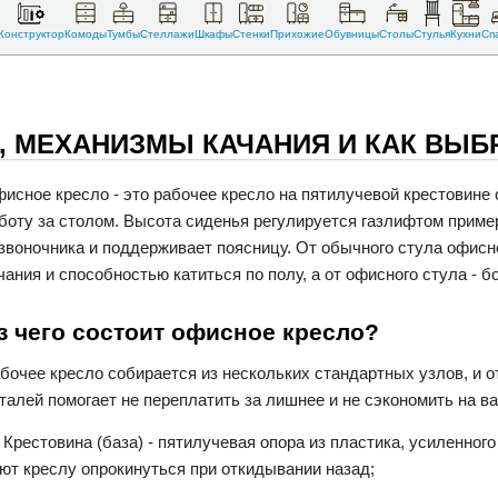
Конструктор
Комоды
Тумбы
Стеллажи
Шкафы
Стенки
Прихожие
Обувницы
Столы
Стулья
Кухни
Сп
, МЕХАНИЗМЫ КАЧАНИЯ И КАК ВЫБ
исное кресло - это рабочее кресло на пятилучевой крестовине
боту за столом. Высота сиденья регулируется газлифтом пример
звоночника и поддерживает поясницу. От обычного стула офисн
чания и способностью катиться по полу, а от офисного стула - 
з чего состоит офисное кресло?
бочее кресло собирается из нескольких стандартных узлов, и о
талей помогает не переплатить за лишнее и не сэкономить на в
Крестовина (база) - пятилучевая опора из пластика, усиленног
ют креслу опрокинуться при откидывании назад;