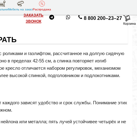
альни
Мебель на заказ
Распродажа
ЗАКАЗАТЬ
8 800 200–23–27
ЗВОНОК
Корзина
РАТЬ
 с роликами и газлифтом, рассчитанное на долгую сидячую
но в пределах 42-55 см, а спинка повторяет изгиб
ое кресло отличается набором регулировок, механизмом
более высокой спинкой, подголовником и подлокотниками.
т каждого зависят удобство и срок службы. Понимание этих
ажном.
о нейлона или металла; пять лучей устойчивее четырёх и не