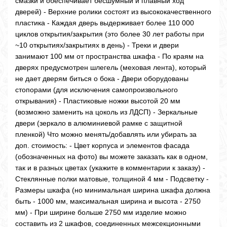
смазки и обеспечивает бесшумный и плавный ход
дверей) - Верхние ролики состоят из высококачественного
пластика - Каждая дверь выдерживает более 110 000
циклов открытия/закрытия (это более 30 лет работы при
~10 открытиях/закрытиях в день) - Треки и двери
занимают 100 мм от пространства шкафа - По краям на
дверях предусмотрен шлегель (меховая лента), который
не дает дверям биться о бока - Двери оборудованы
стопорами (для исключения самопроизвольного
открывания) - Пластиковые ножки высотой 20 мм
(возможно заменить на цоколь из ЛДСП) - Зеркальные
двери (зеркало в алюминиевой рамке с защитной
пленкой) Что можно менять/добавлять или убирать за
доп. стоимость: - Цвет корпуса и элементов фасада
(обозначенных на фото) вы можете заказать как в одном,
так и в разных цветах (укажите в комментарии к заказу) -
Стеклянные полки матовые, толщиной 4 мм - Подсветку -
Размеры шкафа (но минимальная ширина шкафа должна
быть - 1000 мм, максимальная ширина и высота - 2750
мм) - При ширине больше 2750 мм изделие можно
составить из 2 шкафов, соединенных межсекционными