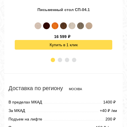
Письменный стол СП-04.1
Угло
16 599
₽
Купить в 1 клик
Доставка по региону
МОСКВА
В пределах МКАД
1400
₽
За МКАД
+40
/км
₽
Подъем на лифте
200
₽