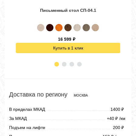
Письменный стол СП-04.1
Угло
16 599
₽
Купить в 1 клик
Доставка по региону
МОСКВА
В пределах МКАД
1400
₽
За МКАД
+40
/км
₽
Подъем на лифте
200
₽