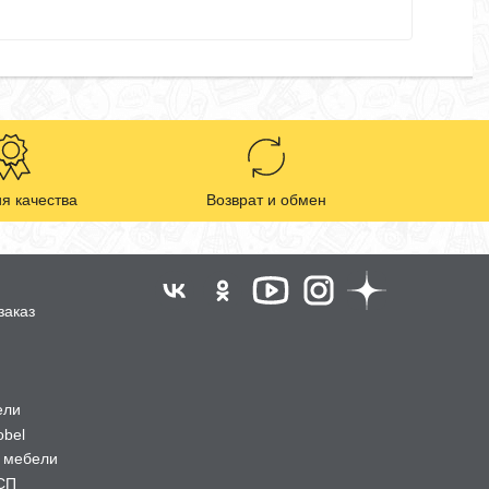
я качества
Возврат и обмен
заказ
ели
obel
 мебели
СП