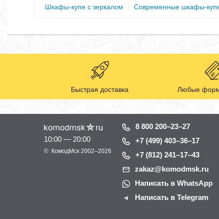
Шкафы-купе с зеркалом
|
Современные шкафы-куп
Быстрая доставка
Любые форм
8 800 200–23–27
10:00 — 20:00
+7 (499) 403–36–17
©
КомодМск
2002–2026
+7 (812) 241–17–43
zakaz@komodmsk.ru
Написать в WhatsApp
Написать в Telegram