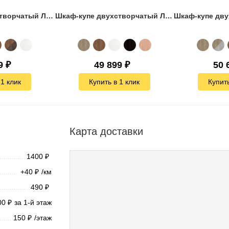
Шкаф-купе двухстворчатый Лофт-170
Шкаф-купе двухстворчатый Лофт-170 зеркало
9
₽
49 899
₽
50 
 1 клик
Купить в 1 клик
Купить
Карта доставки
1400
₽
+40
/км
₽
490
₽
00
за 1-й этаж
₽
150
/этаж
₽