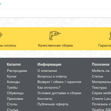
е
ы оплаты
Качественная сборка
Гаранти
Каталог
Информация
Полезное
Распродажа
О компании
Мебель на 
Кухни
Вопросы и ответы
Статьи
Комоды
Возврат / обмен / гарантия
Материалы
Тумбы
Как оплатить?
Текстуры
Обувницы
Условия доставки и сборки
Серии меб
Прихожие
Контакты
Стекло Lac
Столы
Публичная оферта
Полезное о
Стулья
Подбор ЛД