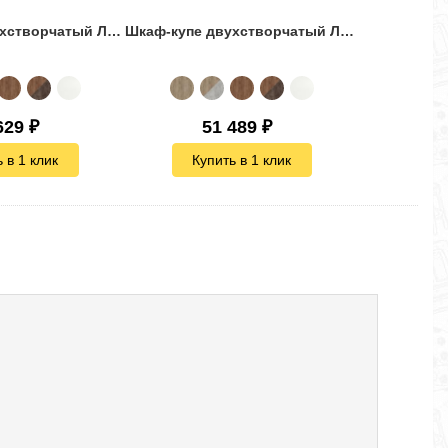
Шкаф-купе двухстворчатый Лофт-180 зеркало комби 1
Шкаф-купе двухстворчатый Лофт-190 зеркало комби 2
629
₽
51 489
₽
 в 1 клик
Купить в 1 клик