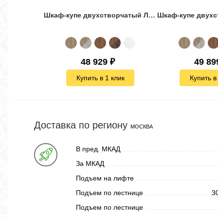
Шкаф-купе двухстворчатый Лофт-160 зеркало комби 2
48 929
₽
49 89
Купить в 1 клик
Купить в
Доставка по региону
МОСКВА
В пред. МКАД
За МКАД
Подъем на лифте
Подъем по лестнице
3
Подъем по лестнице