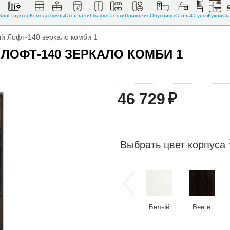
Конструктор
Комоды
Тумбы
Стеллажи
Шкафы
Стенки
Прихожие
Обувницы
Столы
Стулья
Кухни
Сп
й Лофт-140 зеркало комби 1
ЛОФТ-140 ЗЕРКАЛО КОМБИ 1
46 729
₽
Выбрать цвет корпуса
Белый
Венге