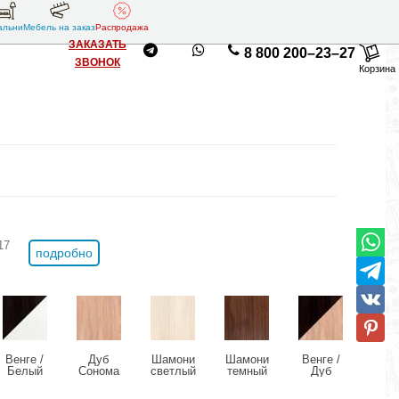
альни
Мебель на заказ
Распродажа
ЗАКАЗАТЬ
8 800 200–23–27
ЗВОНОК
Корзина
17
подробно
Венге /
Дуб
Шамони
Шамони
Венге /
Венг
Белый
Сонома
светлый
темный
Дуб
Шам
Сонома
свет
+1500 руб.
+1500