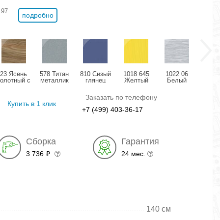
197
подробно
23 Ясень
578 Титан
810 Сизый
1018 645
1022 06
11
болотный с
металлик
глянец
Желтый
Белый
Розо
позолотой
глянец
структурный
дождь
мета
глянец
глянец
глянец
гля
Заказать по телефону
Купить в 1 клик
+7 (499) 403-36-17
Сборка
Гарантия
3 736
24 мес.
₽
140 см