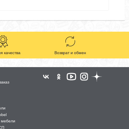
я качества
Возврат и обмен
заказ
ели
obel
 мебели
СП