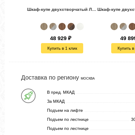
Шкаф-купе двухстворчатый Лофт-160 зеркало комби 2
48 929
₽
49 89
Купить в 1 клик
Купить в
Доставка по региону
МОСКВА
В пред. МКАД
За МКАД
Подъем на лифте
Подъем по лестнице
3
Подъем по лестнице