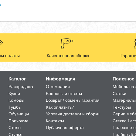
е
ы оплаты
Качественная сборка
Гаранти
Каталог
Информация
Полезное
Распродажа
О компании
Мебель на 
Кухни
Вопросы и ответы
Статьи
Комоды
Возврат / обмен / гарантия
Материалы
Тумбы
Как оплатить?
Текстуры
Обувницы
Условия доставки и сборки
Серии меб
Прихожие
Контакты
Стекло Lac
Столы
Публичная оферта
Полезное о
Стулья
Подбор ЛД