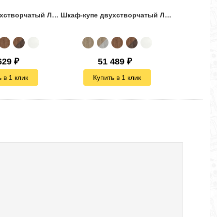
Шкаф-купе двухстворчатый Лофт-180 зеркало комби 1
Шкаф-купе двухстворчатый Лофт-190 зеркало комби 2
629
₽
51 489
₽
 в 1 клик
Купить в 1 клик