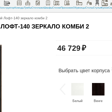
Конструктор
Комоды
Тумбы
Стеллажи
Шкафы
Стенки
Прихожие
Обувницы
Столы
Стулья
Кухни
Сп
й Лофт-140 зеркало комби 2
ЛОФТ-140 ЗЕРКАЛО КОМБИ 2
46 729
₽
Выбрать цвет корпуса
Белый
Венге