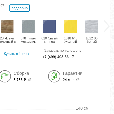
197
подробно
23 Ясень
578 Титан
810 Сизый
1018 645
1022 06
11
болотный с
металлик
глянец
Желтый
Белый
Розо
позолотой
глянец
структурный
дождь
мета
глянец
глянец
глянец
гля
Заказать по телефону
Купить в 1 клик
+7 (499) 403-36-17
Сборка
Гарантия
3 736
24 мес.
₽
140 см