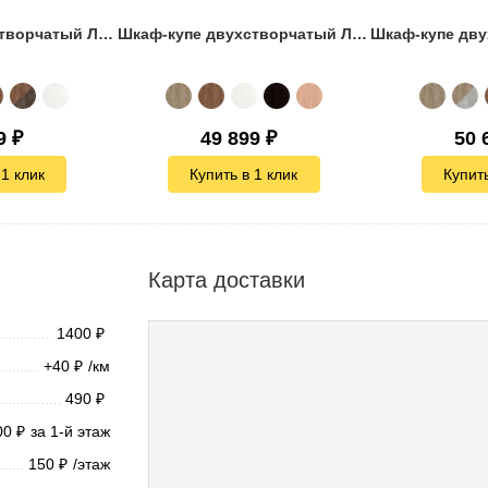
Шкаф-купе двухстворчатый Лофт-170
Шкаф-купе двухстворчатый Лофт-170 зеркало
9
₽
49 899
₽
50 
 1 клик
Купить в 1 клик
Купить
Карта доставки
1400
₽
+40
/км
₽
490
₽
00
за 1-й этаж
₽
150
/этаж
₽