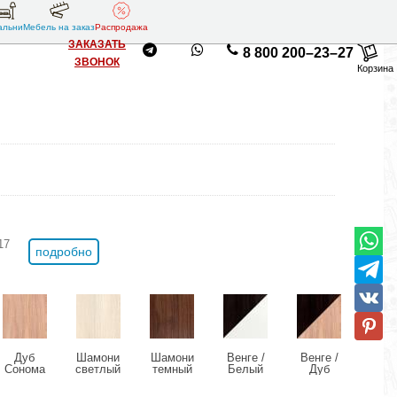
альни
Мебель на заказ
Распродажа
ЗАКАЗАТЬ
8 800 200–23–27
ЗВОНОК
Корзина
17
подробно
Дуб
Шамони
Шамони
Венге /
Венге /
Венг
Сонома
светлый
темный
Белый
Дуб
Шам
+1500 руб.
Сонома
свет
+1500 руб.
+1500