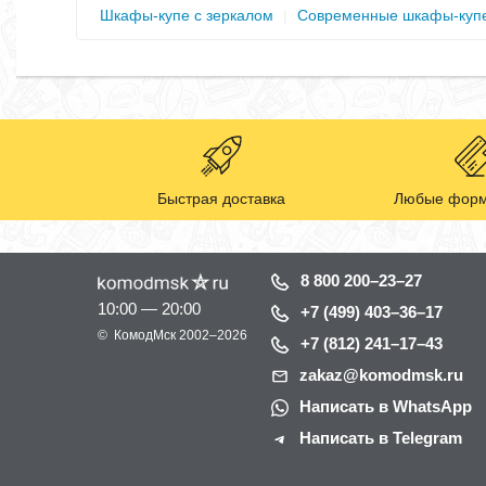
Шкафы-купе с зеркалом
|
Современные шкафы-куп
Быстрая доставка
Любые форм
8 800 200–23–27
10:00 — 20:00
+7 (499) 403–36–17
©
КомодМск
2002–2026
+7 (812) 241–17–43
zakaz@komodmsk.ru
Написать в WhatsApp
Написать в Telegram