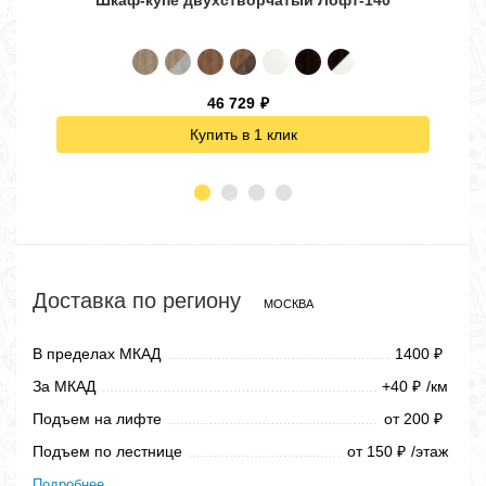
Шкаф-купе двухстворчатый Лофт-140
46 729
₽
Купить в 1 клик
Доставка по региону
МОСКВА
В пределах МКАД
1400
₽
За МКАД
+40
/км
₽
Подъем на лифте
от 200
₽
Подъем по лестнице
от 150
/этаж
₽
Подробнее