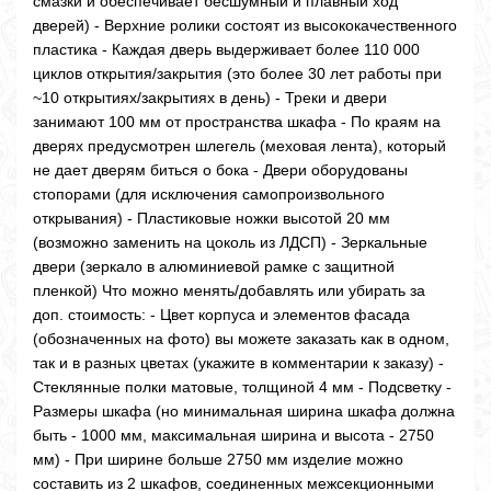
смазки и обеспечивает бесшумный и плавный ход
дверей) - Верхние ролики состоят из высококачественного
пластика - Каждая дверь выдерживает более 110 000
циклов открытия/закрытия (это более 30 лет работы при
~10 открытиях/закрытиях в день) - Треки и двери
занимают 100 мм от пространства шкафа - По краям на
дверях предусмотрен шлегель (меховая лента), который
не дает дверям биться о бока - Двери оборудованы
стопорами (для исключения самопроизвольного
открывания) - Пластиковые ножки высотой 20 мм
(возможно заменить на цоколь из ЛДСП) - Зеркальные
двери (зеркало в алюминиевой рамке с защитной
пленкой) Что можно менять/добавлять или убирать за
доп. стоимость: - Цвет корпуса и элементов фасада
(обозначенных на фото) вы можете заказать как в одном,
так и в разных цветах (укажите в комментарии к заказу) -
Стеклянные полки матовые, толщиной 4 мм - Подсветку -
Размеры шкафа (но минимальная ширина шкафа должна
быть - 1000 мм, максимальная ширина и высота - 2750
мм) - При ширине больше 2750 мм изделие можно
составить из 2 шкафов, соединенных межсекционными