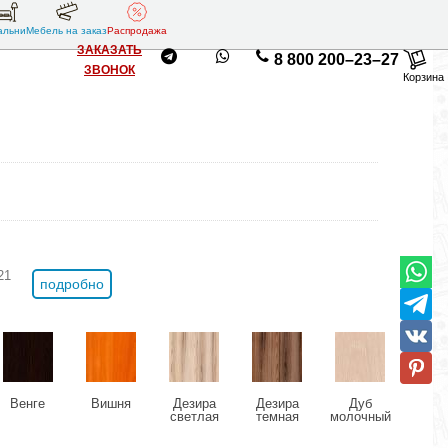
альни
Мебель на заказ
Распродажа
ЗАКАЗАТЬ
8 800 200–23–27
ЗВОНОК
Корзина
21
подробно
Венге
Вишня
Дезира
Дезира
Дуб
Ду
светлая
темная
молочный
Сон
(арт. 