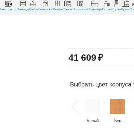
Конструктор
Комоды
Тумбы
Стеллажи
Шкафы
Стенки
Прихожие
Обувницы
Столы
Стулья
Кухни
Сп
41 609
₽
Выбрать цвет корпуса
Белый
Бук