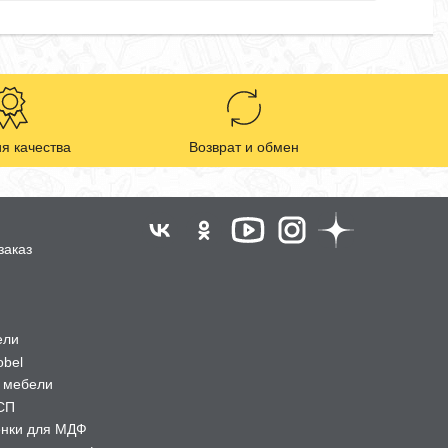
я качества
Возврат и обмен
заказ
ели
obel
 мебели
СП
ёнки для МДФ