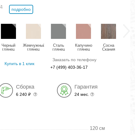
51
подробно
Черный
Жемчужный
Сталь
Капучино
Сосна
Сос
глянец
глянец
глянец
глянец
Скания
Ска
темная
натур
Заказать по телефону
Купить в 1 клик
+7 (499) 403-36-17
Сборка
Гарантия
6 240
24 мес.
₽
120 см