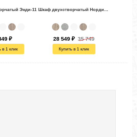
орчатый Энди-11
Шкаф двухстворчатый Нордик-5
849
₽
28 549
₽
35 749
 в 1 клик
Купить в 1 клик