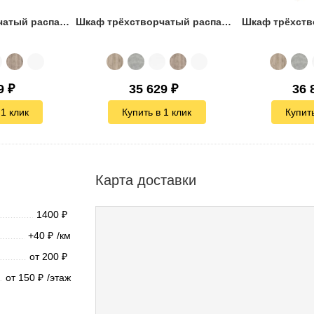
Шкаф двухстворчатый распашной Виго-5
Шкаф трёхстворчатый распашной Дизайн Люкс-26
Шкаф трёхств
9
₽
35 629
₽
36 
 1 клик
Купить в 1 клик
Купить
Карта доставки
1400
₽
+40
/км
₽
от 200
₽
от 150
/этаж
₽