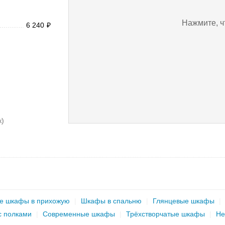
Нажмите, ч
6 240
₽
к)
е шкафы в прихожую
|
Шкафы в спальню
|
Глянцевые шкафы
|
 полками
|
Современные шкафы
|
Трёхстворчатые шкафы
|
Не