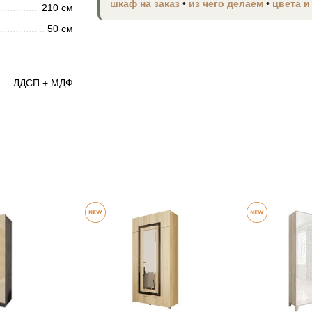
шкаф на заказ
•
из чего делаем
•
цвета и
210 см
50 см
ЛДСП + МДФ